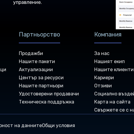
управление.
Партньорство
Компания
Продажби
За нас
Нашите пакети
Нашият екип
ици
Актуализации
Нашите клиенти
Център за ресурси
Кариери
Нашите партньори
Отзиви
Удостоверени продавачи
Социално възде
Техническа поддръжка
Карта на сайта
Свържете се с н
рност на данните
Общи условия