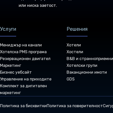
или ниска заетост.
Услуги
Решения
Мениджър на канали
Хотели
Хотелска PMS програма
Хостели
Резервационен двигател
B&B и странноприемн
Маркетинг
Хотелски групи
Бизнес уебсайт
Ваканционни имоти
Управление на приходите
GDS
Комплект за дигитален
маркетинг
Политика за бисквитки
Политика за поверителност
Сигу