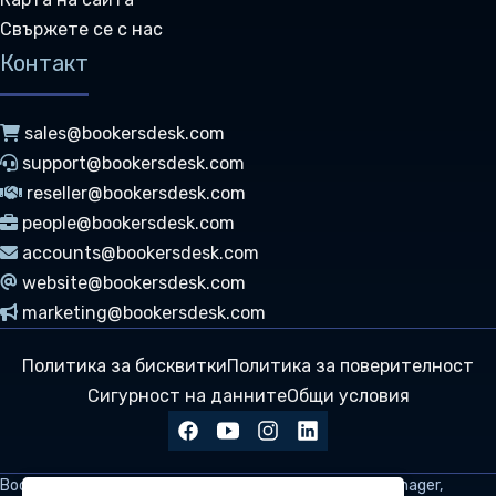
Свържете се с нас
Контакт
sales@bookersdesk.com
support@bookersdesk.com
reseller@bookersdesk.com
people@bookersdesk.com
accounts@bookersdesk.com
website@bookersdesk.com
marketing@bookersdesk.com
Политика за бисквитки
Политика за поверителност
Сигурност на данните
Общи условия
BookersDesk
е цялостно решение за PMS и Channel Manager,