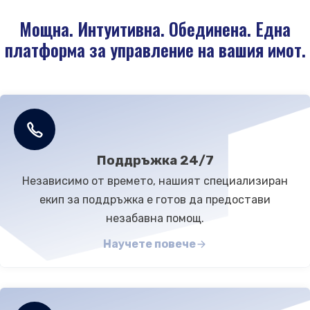
Свържете се с нас
Мощна. Интуитивна. Обединена. Една
Поддръжка
платформа за управление на вашия имот.
Поддръжка 24/7
Независимо от времето, нашият специализиран
екип за поддръжка е готов да предостави
незабавна помощ.
Научете повече