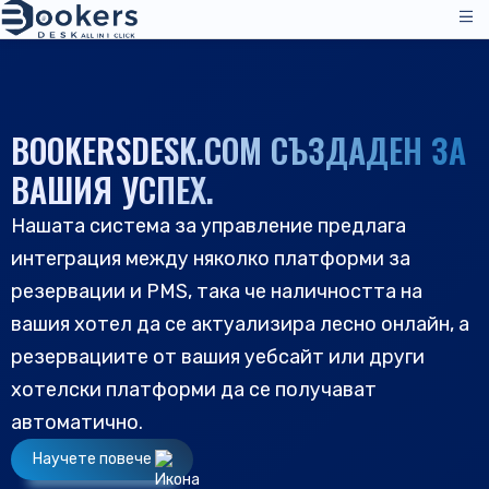
Услуги
Ценообразуване
BOOKERSDESK.COM СЪЗДАДЕН ЗА
Операции по управление
Решения
ВАШИЯ УСПЕХ.
Мениджър на канали
Нашата система за управление предлага
Канали за разпределение
Отзиви
интеграция между няколко платформи за
Ценообразуване
Настаняване
Ресурси
резервации и PMS, така че наличността на
Техническа поддръжка
Хотели
вашия хотел да се актуализира лесно онлайн, а
Хостели
Компания
резервациите от вашия уебсайт или други
Ресурси & Инструменти
BG
Управление на резервации
хотелски платформи да се получават
Вход
|
Заявете демонстрация
Всички ресурси
автоматично.
PMS - Хотелска програма
За нас
Хотелиерство
Инструменти & Ръководства
Научете повече
Резервационен двигател
За нас
B&B и странноприемници
Поддръжка на клиенти