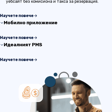
уебсайт без комисиона и такса за резервация.
Научете повече
Мобилно приложение
Подобрете имиджа на имота си с удобен за
Научете повече
потребителя мобилно приложение. Осигурете
Идеалният PMS
безпроблемно и забавно преживяване за всички
гости.
Софтуерът за управление на BookersDesk
Научете повече
предоставя широк набор от функционалности,
подходящи за управление на всички имоти.