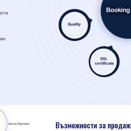
боти
лен
Възможности за продажб