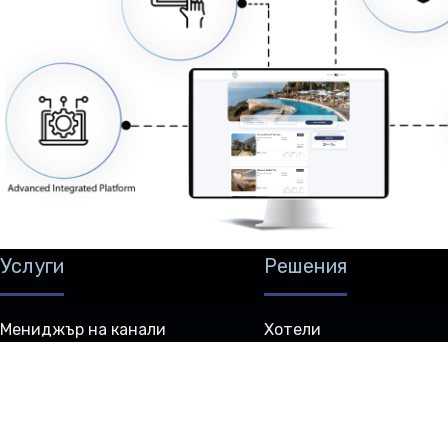
Услуги
Решения
Мениджър на канали
Хотели
Хотелска PMS програма
Хостели
Резервационен двигател
B&B и странноприемн
Маркетинг
Хотелски групи
Бизнес уебсайт
Ваканционни имоти