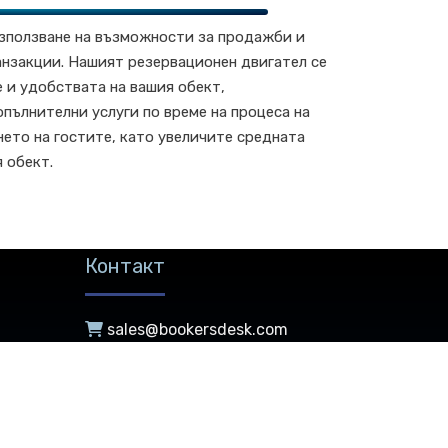
зползване на възможности за продажби и
анзакции. Нашият резервационен двигател се
 и удобствата на вашия обект,
пълнителни услуги по време на процеса на
ето на гостите, като увеличите средната
 обект.
Контакт
sales@bookersdesk.com
support@bookersdesk.com
reseller@bookersdesk.com
people@bookersdesk.com
accounts@bookersdesk.com