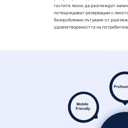
гостите лесно да разглеждат налич
потвърждават резервации с лекота
безпроблемно пътуване от разгле
удовлетвореността на потребители