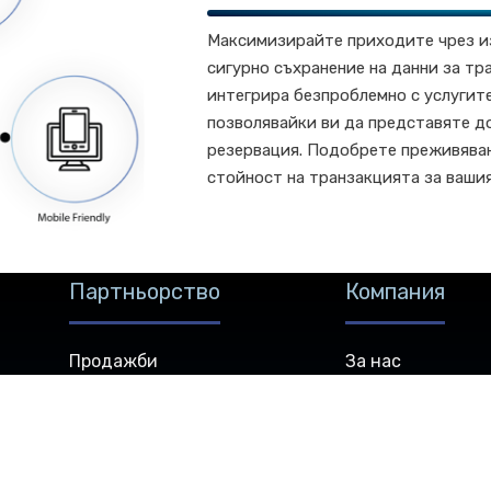
Максимизирайте приходите чрез и
сигурно съхранение на данни за тр
интегрира безпроблемно с услугите
позволявайки ви да представяте до
резервация. Подобрете преживяван
стойност на транзакцията за вашия
Партньорство
Компания
Продажби
За нас
Нашите пакети
Нашият екип
ици
Актуализации
Нашите клиенти
Център за ресурси
Кариери
Нашите партньори
Отзиви