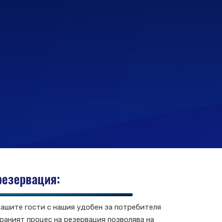
резервация:
вашите гости с нашия удобен за потребителя
раният процес на резервация позволява на