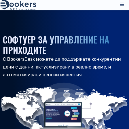
Услуги
Ценообразуване
СОФТУЕР ЗА УПРАВЛЕНИЕ НА
Операции по управление
Решения
ПРИХОДИТЕ
Мениджър на канали
С BookersDesk можете да поддържате конкурентни
Канали за разпределение
Отзиви
цени с данни, актуализирани в реално време, и
Ценообразуване
Настаняване
Ресурси
автоматизирани ценови известия.
Техническа поддръжка
Хотели
Хостели
Компания
Ресурси & Инструменти
BG
Управление на резервации
Вход
|
Заявете демонстрация
Всички ресурси
PMS - Хотелска програма
За нас
Хотелиерство
Инструменти & Ръководства
Резервационен двигател
За нас
B&B и странноприемници
Поддръжка на клиенти