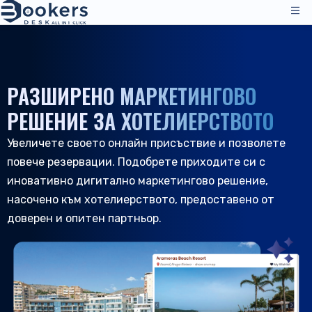
Услуги
Ценообразуване
РАЗШИРЕНО МАРКЕТИНГОВО
Операции по управление
Решения
РЕШЕНИЕ ЗА ХОТЕЛИЕРСТВОТО
Мениджър на канали
Увеличете своето онлайн присъствие и позволете
Канали за разпределение
Отзиви
повече резервации. Подобрете приходите си с
Ценообразуване
Настаняване
Ресурси
иновативно дигитално маркетингово решение,
Техническа поддръжка
Хотели
насочено към хотелиерството, предоставено от
Хостели
Компания
доверен и опитен партньор.
Ресурси & Инструменти
BG
Управление на резервации
Вход
|
Заявете демонстрация
Всички ресурси
PMS - Хотелска програма
За нас
Хотелиерство
Инструменти & Ръководства
Резервационен двигател
За нас
B&B и странноприемници
Поддръжка на клиенти