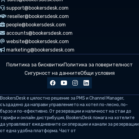
support@bookersdesk.com
reseller@bookersdesk.com
people@bookersdesk.com
accounts@bookersdesk.com
website@bookersdesk.com
marketing@bookersdesk.com
Политика за бисквитки
Политика за поверителност
Сигурност на данните
Общи условия
BookersDesk
е цялостно решение за PMS и Channel Manager,
създадено да направи управлението на хотел по-лесно, по-
бързо и по-ефективно. От резервации и наличност на стаи до
тарифи и онлайн дистрибуция, BookersDesk помага на хотелите
да управляват ежедневните си операции и канали за резервации
от една удобна платформа. Част от