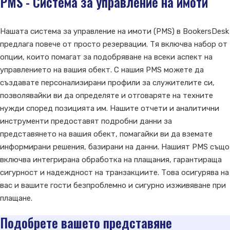
PMS - Система за управление на имоти
Нашата система за управление на имоти (PMS) в BookersDesk
предлага повече от просто резервации. Тя включва набор от
опции, които помагат за подобряване на всеки аспект на
управлението на вашия обект. С нашия PMS можете да
създавате персонализирани профили за служителите си,
позволявайки ви да определяте и отговаряте на техните
нужди според позицията им. Нашите отчети и аналитични
инструменти предоставят подробни данни за
представянето на вашия обект, помагайки ви да вземате
информирани решения, базирани на данни. Нашият PMS също
включва интегрирана обработка на плащания, гарантираща
сигурност и надеждност на транзакциите. Това осигурява на
вас и вашите гости безпроблемно и сигурно изживяване при
плащане.
Подобрете вашето представяне