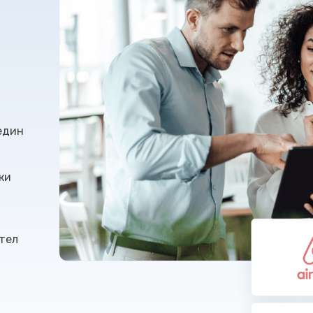
 един
ки
отел