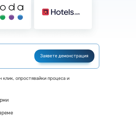
Заявете демонстрация
н клик, опростявайки процеса и
орми
 време