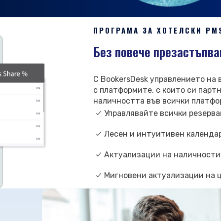
ПРОГРАМА ЗА ХОТЕЛСКИ PM
Без повече презастъпва
С BookersDesk управлението на
с платформите, с които си пар
наличността във всички платфор
Управлявайте всички резерва
Лесен и интуитивен календа
Актуализации на наличностит
Мигновени актуализации на ц