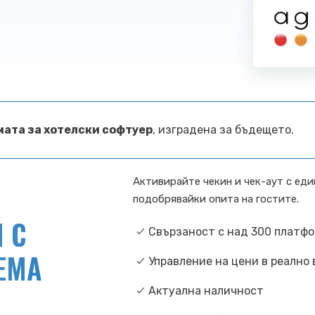
ата за хотелски софтуер
, изградена за бъдещето.
Активирайте чекин и чек-аут с еди
подобрявайки опита на гостите.
 С
Свързаност с над 300 платф
ЕМА
Управление на цени в реално
Актуална наличност