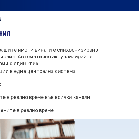
S
ния
 вашите имоти винаги е синхронизирано
тнираме. Автоматично актуализирайте
ми с един клик.
ции в една централна система
р
е в реално време във всички канали
ените в реално време