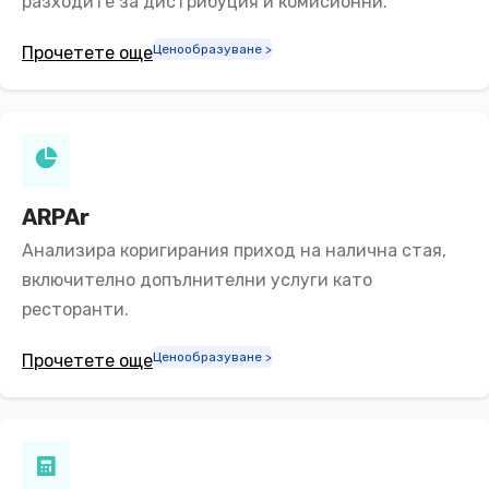
разходите за дистрибуция и комисионни.
Свържете се с нас
Поддръжка
Ценообразуване >
Прочетете още
ARPAr
Анализира коригирания приход на налична стая,
включително допълнителни услуги като
ресторанти.
Ценообразуване >
Прочетете още