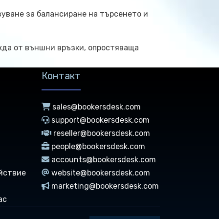
зуване за балансиране на търсенето и
жда от външни връзки, опростяваща
Контакт
sales@bookersdesk.com
support@bookersdesk.com
reseller@bookersdesk.com
people@bookersdesk.com
accounts@bookersdesk.com
йствие
website@bookersdesk.com
marketing@bookersdesk.com
ас