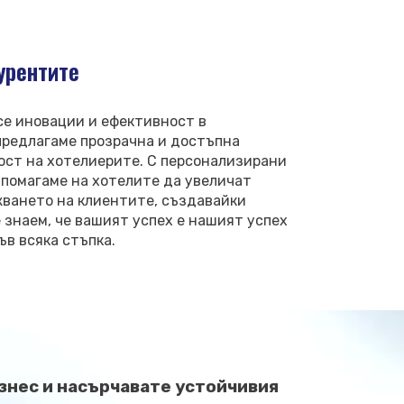
урентите
се иновации и ефективност в
предлагаме прозрачна и достъпна
ост на хотелиерите. С персонализирани
 помагаме на хотелите да увеличат
жването на клиентите, създавайки
знаем, че вашият успех е нашият успех
ъв всяка стъпка.
знес и насърчавате устойчивия