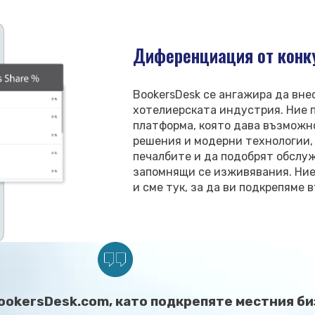
Диференциация от конк
BookersDesk се ангажира да вне
хотелиерската индустрия. Ние 
платформа, която дава възможн
решения и модерни технологии,
печалбите и да подобрят обслу
запомнящи се изживявания. Ние 
и сме тук, за да ви подкрепяме в
ookersDesk.com, като подкрепяте местния би