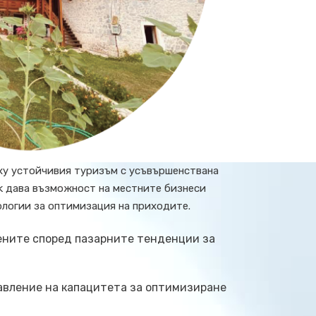
ху устойчивия туризъм с усъвършенствана
sk дава възможност на местните бизнеси
ологии за оптимизация на приходите.
ените според пазарните тенденции за
авление на капацитета за оптимизиране