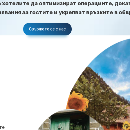
а хотелите да оптимизират операциите, дока
вания за гостите и укрепват връзките в об
Свържете се с нас
те