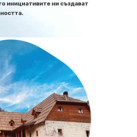
то инициативите ни създават
щността.