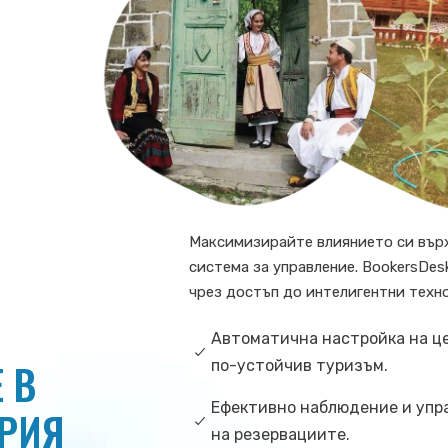
Максимизирайте влиянието си вър
система за управление. BookersDe
чрез достъп до интелигентни техн
Автоматична настройка на ц
 В
по-устойчив туризъм.
Ефективно наблюдение и упр
ТРИЯ
на резервациите.