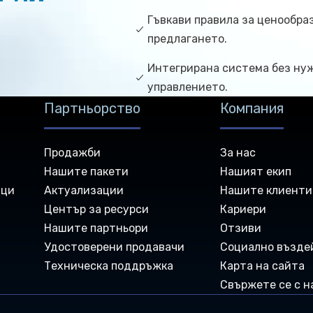
Гъвкави правила за ценообра
предлагането.
Интегрирана система без ну
управлението.
Партньорство
Компания
Продажби
За нас
Нашите пакети
Нашият екип
ици
Актуализации
Нашите клиенти
Център за ресурси
Кариери
Нашите партньори
Отзиви
Удостоверени продавачи
Социално възде
Техническа поддръжка
Карта на сайта
Свържете се с н