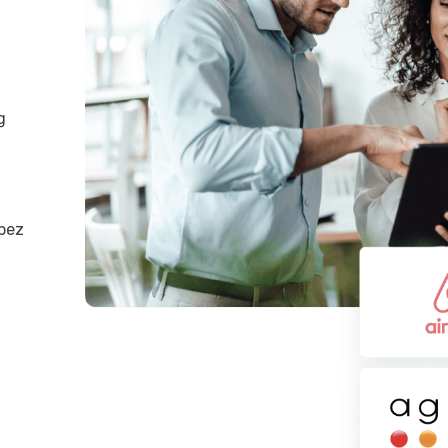
g
 bez