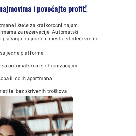
najmovima i povećajte profit!
tmane i kuće za kratkoročni najam
ormama za rezervacije. Automatski
e i plaćanja na jednom mestu, štedeći vreme
 sa jedne platforme
je sa automatskom sinhronizacijom
oba ili celih apartmana
istite, bez skrivenih troškova