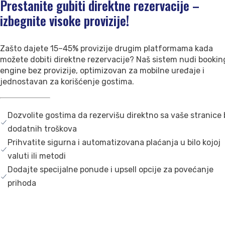
Prestanite gubiti direktne rezervacije –
izbegnite visoke provizije!
Zašto dajete 15–45% provizije drugim platformama kada
možete dobiti direktne rezervacije? Naš sistem nudi bookin
engine bez provizije, optimizovan za mobilne uređaje i
jednostavan za korišćenje gostima.
Dozvolite gostima da rezervišu direktno sa vaše stranice
dodatnih troškova
Prihvatite sigurna i automatizovana plaćanja u bilo kojoj
valuti ili metodi
Dodajte specijalne ponude i upsell opcije za povećanje
prihoda