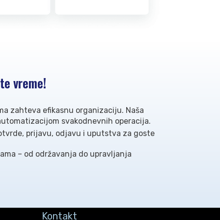
ite vreme!
ma zahteva efikasnu organizaciju. Naša
automatizacijom svakodnevnih operacija.
tvrde, prijavu, odjavu i uputstva za goste
gama – od održavanja do upravljanja
Kontakt