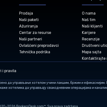
Prodaja
O nama
Naši paketi
Naš tim
Ažuriranja
Naši klijenti
Centar za resurse
Karijere
Naši partneri
Recenzije
Ovlašćeni preprodavci
Društveni uti
Tehnička podrška
Mapa sajta
Kontaktirajte
i i pravila
рено да управљање хотелом учини лакшим, бржим и ефикаснијим. 
омаже хотелима да управљају свакодневним операцијама и каналим
020–2026 BookersDesk.com™. Sva prava zadržana.