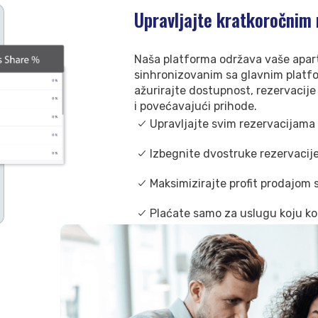
Upravljajte kratkoročnim 
Naša platforma održava vaše apar
sinhronizovanim sa glavnim platf
ažurirajte dostupnost, rezervacij
i povećavajući prihode.
Upravljajte svim rezervacijama
Izbegnite dvostruke rezervaci
Maksimizirajte profit prodajom s
Plaćate samo za uslugu koju kor