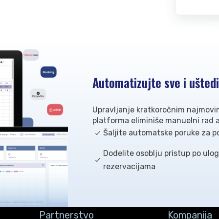
Automatizujte sve i ušted
Upravljanje kratkoročnim najmovi
platforma eliminiše manuelni rad 
Šaljite automatske poruke za po
Dodelite osoblju pristup po ulo
rezervacijama
Partnerstvo
Kompanija