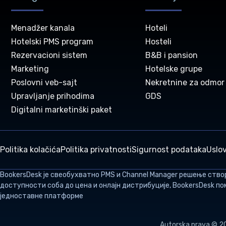
Menadžer kanala
Hoteli
Hotelski PMS program
Hosteli
Rezervacioni sistem
B&B i pansion
Marketing
Hotelske grupe
Poslovni veb-sajt
Nekretnine za odmor
Upravljanje prihodima
GDS
Digitalni marketinški paket
Politika kolačića
Politika privatnosti
Sigurnost podataka
Uslov
BookersDesk
је свеобухватно PMS и Channel Manager решење ство
доступности соба до цена и онлајн дистрибуције, BookersDesk п
једноставне платформе
Autorska prava © 2