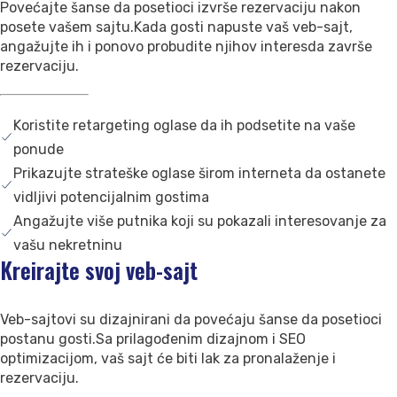
Povećajte šanse da posetioci izvrše rezervaciju nakon
Kontaktirajte nas
posete vašem sajtu.Kada gosti napuste vaš veb-sajt,
Podrška
angažujte ih i ponovo probudite njihov interesda završe
rezervaciju.
Koristite retargeting oglase da ih podsetite na vaše
ponude
Prikazujte strateške oglase širom interneta da ostanete
vidljivi potencijalnim gostima
Angažujte više putnika koji su pokazali interesovanje za
vašu nekretninu
Kreirajte svoj veb-sajt
Veb-sajtovi su dizajnirani da povećaju šanse da posetioci
postanu gosti.Sa prilagođenim dizajnom i SEO
optimizacijom, vaš sajt će biti lak za pronalaženje i
rezervaciju.