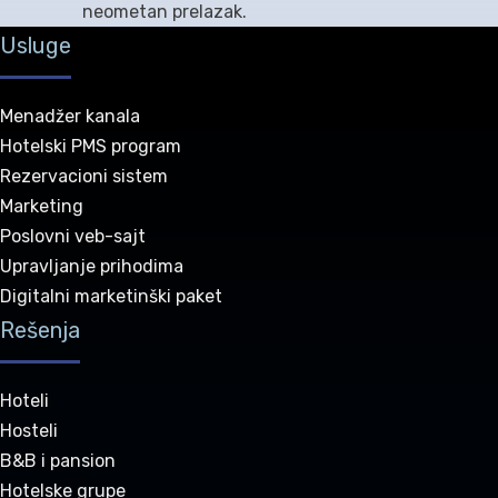
neometan prelazak.
Usluge
Menadžer kanala
Hotelski PMS program
Rezervacioni sistem
Marketing
Poslovni veb-sajt
Upravljanje prihodima
Digitalni marketinški paket
Rešenja
Hoteli
Hosteli
B&B i pansion
Hotelske grupe