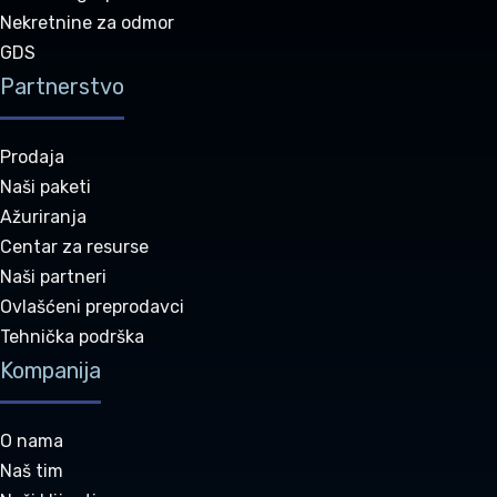
Nekretnine za odmor
GDS
Partnerstvo
Prodaja
Naši paketi
Ažuriranja
Centar za resurse
Naši partneri
Ovlašćeni preprodavci
Tehnička podrška
Kompanija
O nama
Naš tim