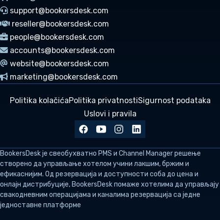
support@bookersdesk.com
reseller@bookersdesk.com
people@bookersdesk.com
accounts@bookersdesk.com
website@bookersdesk.com
marketing@bookersdesk.com
Politika kolačića
Politika privatnosti
Sigurnost podataka
Uslovi i pravila
BookersDesk
је свеобухватно PMS и Channel Manager решење
створено да управљање хотелом учини лакшим, бржим и
ефикаснијим. Од резервација и доступности соба до цена и
онлајн дистрибуције, BookersDesk помаже хотелима да управљају
свакодневним операцијама и каналима резервација са једне
једноставне платформе