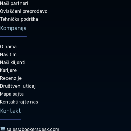
Naši partneri
Ovlašćeni preprodavci
Tehnička podrška
Kompanija
O nama
Naš tim
Naši klijenti
Karijere
Recenzije
Društveni uticaj
Mapa sajta
Kontaktirajte nas
Kontakt
sales@bookersdesk.com