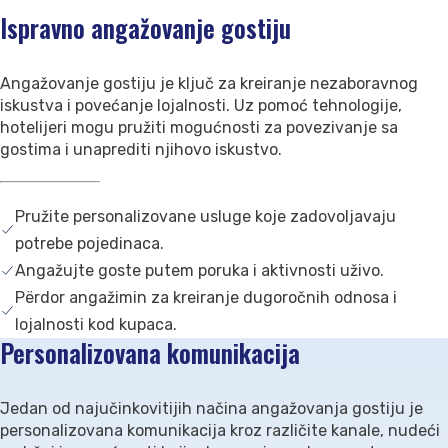
Kontaktirajte nas
Ispravno angažovanje gostiju
Podrška
Angažovanje gostiju je ključ za kreiranje nezaboravnog
iskustva i povećanje lojalnosti. Uz pomoć tehnologije,
hotelijeri mogu pružiti mogućnosti za povezivanje sa
gostima i unaprediti njihovo iskustvo.
Pružite personalizovane usluge koje zadovoljavaju
potrebe pojedinaca.
Angažujte goste putem poruka i aktivnosti uživo.
Përdor angažimin za kreiranje dugoročnih odnosa i
lojalnosti kod kupaca.
Personalizovana komunikacija
Jedan od najučinkovitijih načina angažovanja gostiju je
personalizovana komunikacija kroz različite kanale, nudeći