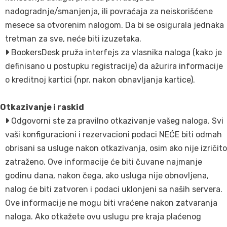
nadogradnje/smanjenja, ili povraćaja za neiskorišćene
mesece sa otvorenim nalogom. Da bi se osigurala jednaka
tretman za sve, neće biti izuzetaka.
BookersDesk pruža interfejs za vlasnika naloga (kako je
definisano u postupku registracije) da ažurira informacije
o kreditnoj kartici (npr. nakon obnavljanja kartice).
Otkazivanje i raskid
Odgovorni ste za pravilno otkazivanje vašeg naloga. Svi
vaši konfiguracioni i rezervacioni podaci NEĆE biti odmah
obrisani sa usluge nakon otkazivanja, osim ako nije izričito
zatraženo. Ove informacije će biti čuvane najmanje
godinu dana, nakon čega, ako usluga nije obnovljena,
nalog će biti zatvoren i podaci uklonjeni sa naših servera.
Ove informacije ne mogu biti vraćene nakon zatvaranja
naloga. Ako otkažete ovu uslugu pre kraja plaćenog