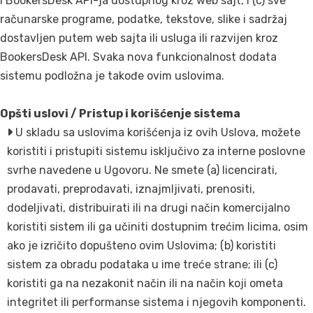
i BookersDesk API-ja dostupnog kroz web sajt, i (c) sve
računarske programe, podatke, tekstove, slike i sadržaj
dostavljen putem web sajta ili usluga ili razvijen kroz
BookersDesk API. Svaka nova funkcionalnost dodata
sistemu podložna je takođe ovim uslovima.
Opšti uslovi / Pristup i korišćenje sistema
U skladu sa uslovima korišćenja iz ovih Uslova, možete
koristiti i pristupiti sistemu isključivo za interne poslovne
svrhe navedene u Ugovoru. Ne smete (a) licencirati,
prodavati, preprodavati, iznajmljivati, prenositi,
dodeljivati, distribuirati ili na drugi način komercijalno
koristiti sistem ili ga učiniti dostupnim trećim licima, osim
ako je izričito dopušteno ovim Uslovima; (b) koristiti
sistem za obradu podataka u ime treće strane; ili (c)
koristiti ga na nezakonit način ili na način koji ometa
integritet ili performanse sistema i njegovih komponenti.