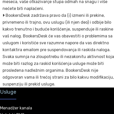
meseca, vaše otkazivanje stupa odmah na snagu i više
nećete biti naplaćeni.
BookersDesk zadržava pravo da (i) izmeni ili prekinе,
privremeno ili trajno, ovu uslugu (ili njen deo) i odbije bilo
kakvo trenutno i buduće korišćenje, suspenduje ili raskine
vaš nalog. BookersDesk će vas obavestiti o problemima sa
uslugom i koristiće sve razumne napore da vas direktno
kontaktira emailom pre suspendovanja ili raskida naloga.
Svaka sumnja na zloupotrebu ili nezakonitu aktivnost koja
može biti razlog za raskid korišćenja usluge može biti
prosleđena nadležnim organima. BookersDesk nije
odgovoran vama ili trećoj strani za bilo kakvu modifikaciju,
suspenziju ili prekid usluge.
Usluge
Menadžer kanala