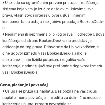
U skladu sa ograničenim pravom pristupa i korišćenja
sistema koje vam je izričito dato ovim Uslovima, sva
prava, vlasništvo i interes u ovoj usluzi i njenim
komponentama ostaju i isključivo pripadaju BookersDesk-
u.
Neprimena ili neprimena bilo kog prava ili odredbe Uslova
korišćenja od strane BookersDesk-a ne predstavlja
odricanje od tog prava. Prihvatate da Uslovi korišćenja
čine ugovor između vas i BookersDesk-a, iako je
elektronski i nije fizički potpisan, i regulišu vaše
korišćenje, nadmašujući sve prethodne dogovore između
vas i BookersDesk-a.
Cena, plaćanje i povraćaj
Usluga se pruža uz naplatu. Bez obzira na vaš ciklus
naplate, nema povraćaja ili kredita za delimične mesece
korišćenja usluge, prorata povraćaja za