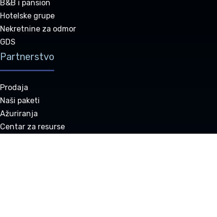
B&B i pansion
Hotelske grupe
Nekretnine za odmor
GDS
Partnerstvo
Prodaja
Naši paketi
Ažuriranja
Centar za resurse
Naši partneri
Ovlašćeni preprodavci
Tehnička podrška
Kompanija
O nama