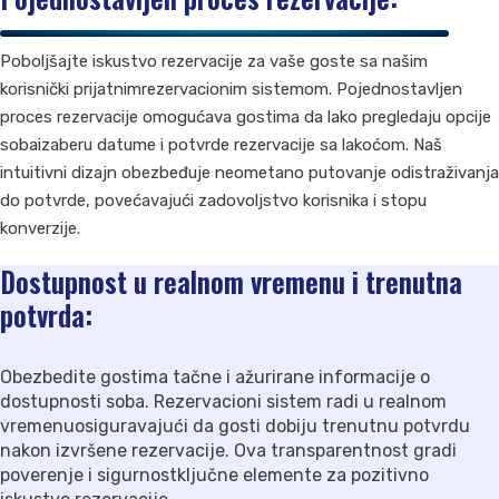
Poboljšajte iskustvo rezervacije za vaše goste sa našim
korisnički prijatnimrezervacionim sistemom. Pojednostavljen
proces rezervacije omogućava gostima da lako pregledaju opcije
sobaizaberu datume i potvrde rezervacije sa lakoćom. Naš
intuitivni dizajn obezbeđuje neometano putovanje odistraživanja
do potvrde, povećavajući zadovoljstvo korisnika i stopu
konverzije.
Dostupnost u realnom vremenu i trenutna
potvrda:
Obezbedite gostima tačne i ažurirane informacije o
dostupnosti soba. Rezervacioni sistem radi u realnom
vremenuosiguravajući da gosti dobiju trenutnu potvrdu
nakon izvršene rezervacije. Ova transparentnost gradi
poverenje i sigurnostključne elemente za pozitivno