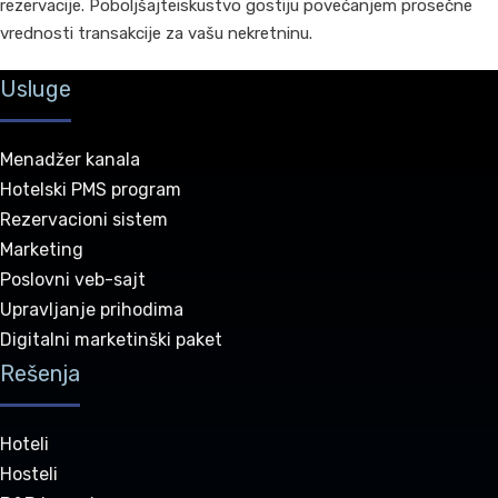
rezervacije. Poboljšajteiskustvo gostiju povećanjem prosečne
vrednosti transakcije za vašu nekretninu.
Usluge
Menadžer kanala
Hotelski PMS program
Rezervacioni sistem
Marketing
Poslovni veb-sajt
Upravljanje prihodima
Digitalni marketinški paket
Rešenja
Hoteli
Hosteli