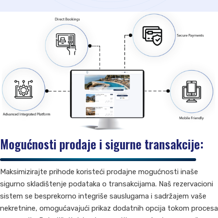
Mogućnosti prodaje i sigurne transakcije:
Maksimizirajte prihode koristeći prodajne mogućnosti inaše
sigurno skladištenje podataka o transakcijama. Naš rezervacioni
sistem se besprekorno integriše sauslugama i sadržajem vaše
nekretnine, omogućavajući prikaz dodatnih opcija tokom procesa