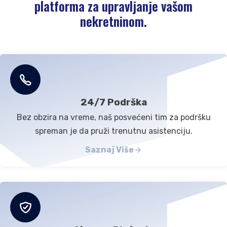
platforma za upravljanje vašom
Kontaktirajte nas
nekretninom.
Podrška
24/7 Podrška
Bez obzira na vreme, naš posvećeni tim za podršku
spreman je da pruži trenutnu asistenciju.
Saznaj Više