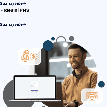
Poboljšajte imidž vaše nekretnine uz user-friendly
Saznaj više
mobilni proces rezervacije. Uživajte u besprekornom i
Idealni PMS
zabavnom iskustvu za sve vaše goste.
BookersDesk softver za upravljanje pruža vam širok
Saznaj više
spektar funkcionalnosti pogodnih za upravljanje svim
nekretninama.