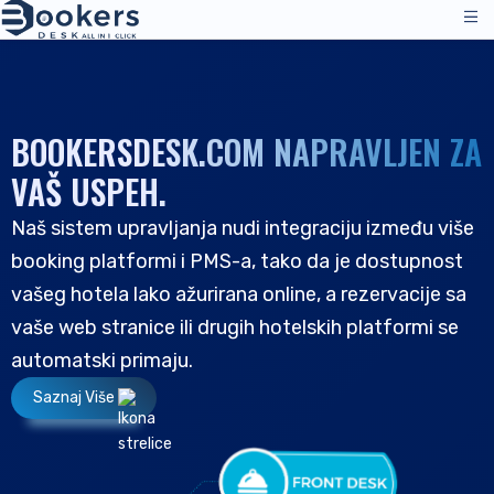
Usluge
Cene
BOOKERSDESK.COM NAPRAVLJEN ZA
Operacije upravljanja
Rešenja
VAŠ USPEH.
Menadžer kanala
Naš sistem upravljanja nudi integraciju između više
Distribucioni kanali
Recenzije
booking platformi i PMS-a, tako da je dostupnost
Cene
Smeštaj
Resursi
vašeg hotela lako ažurirana online, a rezervacije sa
Tehnička podrška
Hoteli
vaše web stranice ili drugih hotelskih platformi se
Hosteli
Kompanija
automatski primaju.
Resursi i alati
SR
Upravljanje rezervacijama
Saznaj Više
Prijava
|
Zatražite demo
Svi resursi
PMS - Hotelski program
O nama
Ugostiteljstvo
Alati i vodiči
Rezervacioni sistem
O nama
B&B i pansion
Korisnička podrška