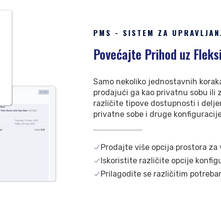
PMS - SISTEM ZA UPRAVLJAN
Povećajte Prihod uz Fleks
Samo nekoliko jednostavnih koraka
prodajući ga kao privatnu sobu ili
različite tipove dostupnosti i de
privatne sobe i druge konfiguracij
Prodajte više opcija prostora za 
Iskoristite različite opcije konfig
Prilagodite se različitim potreb