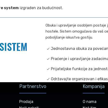
re system
izgrađen za budućnost.
Obuka i upravljanje osobljem postaje 
hostele. Sistem omogućava da vaš ceo
poboljšanje iskustva gostiju.
 SISTEM
Jednostavna obuka za povećanj
Praćenje i upravljanje zadacima
Prijateljske funkcije za jednos
Održavajte organizovan i efika
Partnerstvo
Kompanija
Prodaja
O nama