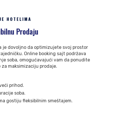
JE HOTELIMA
ibilnu Prodaju
 je dovoljno da optimizujete svoj prostor
 zajedničku. Online booking sajt podržava
ljenje soba, omogućavajući vam da ponudite
e za maksimizaciju prodaje.
veći prihod.
uracije soba.
ama gostiju fleksibilnim smeštajem.