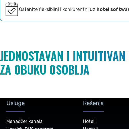
Ostanite fleksibilni i konkurentni uz
hotel softwa
JEDNOSTAVAN I INTUITIVAN
ZA OBUKU OSOBLJA
Usluge
Rešenja
Menadžer kanala
Hoteli