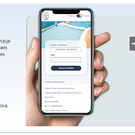
izije
stem
tem
ova.