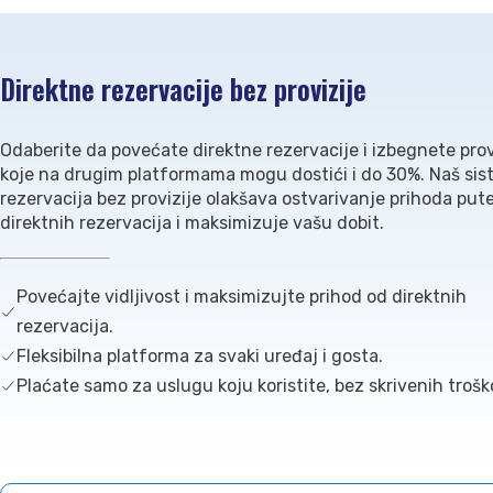
Direktne rezervacije bez provizije
Odaberite da povećate direktne rezervacije i izbegnete prov
koje na drugim platformama mogu dostići i do 30%. Naš si
rezervacija bez provizije olakšava ostvarivanje prihoda pu
direktnih rezervacija i maksimizuje vašu dobit.
Povećajte vidljivost i maksimizujte prihod od direktnih
rezervacija.
Fleksibilna platforma za svaki uređaj i gosta.
Plaćate samo za uslugu koju koristite, bez skrivenih trošk