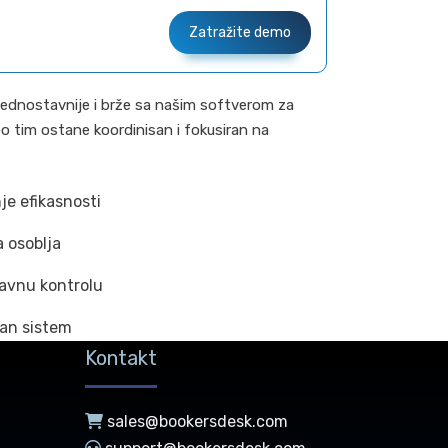
Zatražite demo
jednostavnije i brže sa našim softverom za
 tim ostane koordinisan i fokusiran na
e efikasnosti
 osoblja
tavnu kontrolu
san sistem
Kontakt
sales@bookersdesk.com