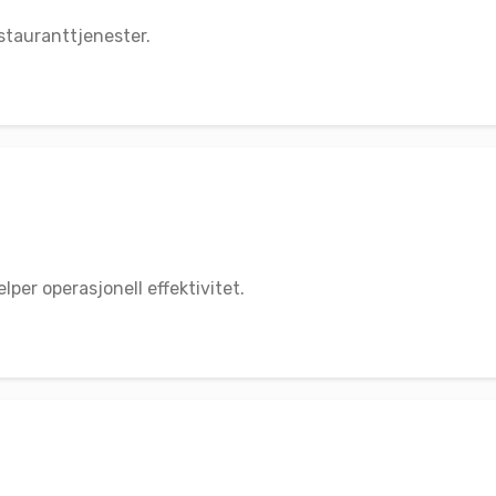
estauranttjenester.
lper operasjonell effektivitet.