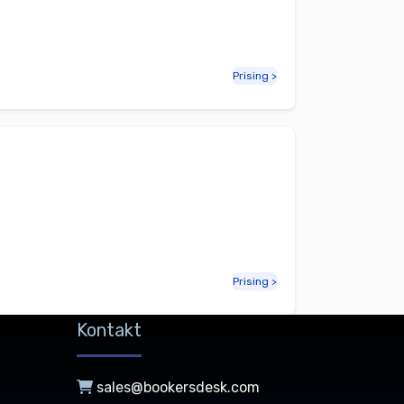
Prising >
Prising >
Kontakt
sales@bookersdesk.com