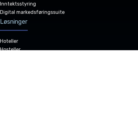
Inntektsstyring
Digital markedsføringssuite
Løsninger
Hoteller
Hosteller
Bed & Breakfast og vertshus
Hotellgrupper
Aluguéis de Temporada
GDS
Partnerskap
Salg
Våre pakker
Oppdateringer
Ressurssenter