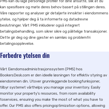
PMS kan du lage personlige profiler for dine ansatte, slik at du
kan spesifisere og møte deres behov basert på stillingen deres.
Våre rapporter og analyser gir detaljerte innsikter i eiendommens
ytelse, og hjelper deg å ta informerte og datadrevne
beslutninger. Vårt PMS inkluderer også integrert
betalingsbehandling, som sikrer sikre og pålitelige transaksjoner.
Dette gir deg og dine gjester en sømløs og problemfri
betalingsopplevelse.
Forbedre ytelsen din
Vårt Eiendomsadministrasjonssystem (PMS) hos
BookersDesk.com er den ideelle løsningen for effektiv styring av
eiendommen din. Utover grunnleggende bookingfunksjoner,
tilbyr systemet vårthelps you manage your inventory. Easily
monitor your property's resources, from room availability
toservices, ensuring you make the most of what you have to
offer. Our PMS also offers pricingoptimization options, allowing