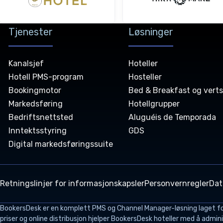
Tjenester
Løsninger
Kanalsjef
Hoteller
Hotell PMS-program
Hosteller
Bookingmotor
Bed & Breakfast og vert
Markedsføring
Hotellgrupper
Bedriftsnettsted
Aluguéis de Temporada
Inntektsstyring
GDS
Digital markedsføringssuite
Retningslinjer for informasjonskapsler
Personvernregler
Dat
BookersDesk
er en komplett PMS og Channel Manager-løsning laget for å
priser og online distribusjon hjelper BookersDesk hoteller med å admin