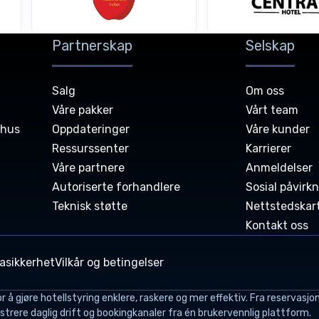
Partnerskap
Selskap
Salg
Om oss
Våre pakker
Vårt team
shus
Oppdateringer
Våre kunder
Ressurssenter
Karrierer
Våre partnere
Anmeldelser
Autoriserte forhandlere
Sosial påvirk
Teknisk støtte
Nettstedskar
Kontakt oss
asikkerhet
Vilkår og betingelser
 gjøre hotellstyring enklere, raskere og mer effektiv. Fra reservasjon
istrere daglig drift og bookingkanaler fra én brukervennlig plattform.