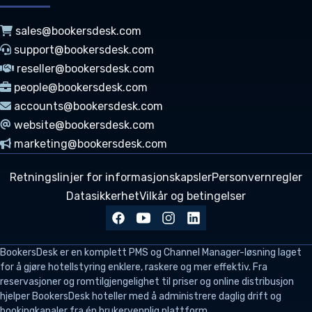
sales@bookersdesk.com
support@bookersdesk.com
reseller@bookersdesk.com
people@bookersdesk.com
accounts@bookersdesk.com
website@bookersdesk.com
marketing@bookersdesk.com
Retningslinjer for informasjonskapsler
Personvernregler
Datasikkerhet
Vilkår og betingelser
BookersDesk
er en komplett PMS og Channel Manager-løsning laget
for å gjøre hotellstyring enklere, raskere og mer effektiv. Fra
reservasjoner og romtilgjengelighet til priser og online distribusjon
hjelper BookersDesk hoteller med å administrere daglig drift og
bookingkanaler fra én brukervennlig plattform.