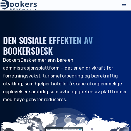
Tjenester
Prissetting
DEN SOSIALE EFFEKTEN AV
Ledelsesoperasjoner
Løsninger
BOOKERSDESK
Kanalsjef
BookersDesk er mer enn bare en
Distribusjonskanaler
Anmeldelser
administrasjonsplattform – det er en drivkraft for
Prissetting
Overnatting
Ressurser
forretningsvekst, turismeforbedring og bærekraftig
Teknisk støtte
Hoteller
utvikling, som hjelper hoteller å skape uforglemmelige
Hosteller
Selskap
opplevelser samtidig som avhengigheten av plattformer
med høye gebyrer reduseres.
Ressurser & verktøy
NO
Reservasjonsadministrasjon
Logg inn
|
Be om en demo
Alle ressurser
PMS - Hotellprogram
Om oss
Gjestfrihet
Verktøy & guider
Bookingmotor
Om oss
Bed & Breakfast og vertshus
Kundesupport