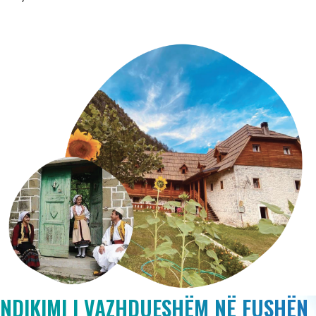
NDIKIMI I VAZHDUESHËM NË FUSHËN