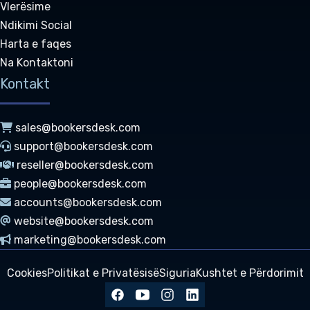
Vlerësime
Ndikimi Social
Harta e faqes
Na Kontaktoni
Kontakt
sales@bookersdesk.com
support@bookersdesk.com
reseller@bookersdesk.com
people@bookersdesk.com
accounts@bookersdesk.com
website@bookersdesk.com
marketing@bookersdesk.com
Cookies
Politikat e Privatësisë
Siguria
Kushtet e Përdorimit