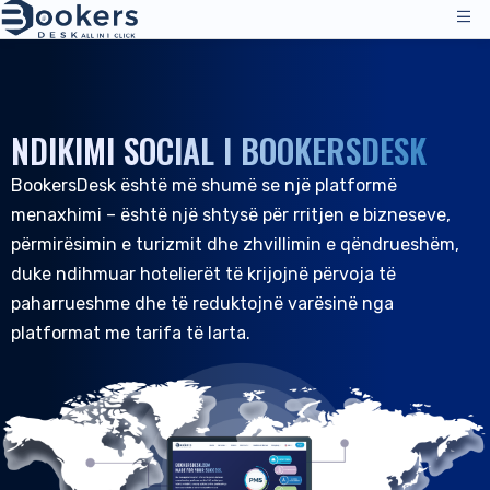
Shërbimet
Çmimet
NDIKIMI SOCIAL I BOOKERSDESK
Menaxhimi i Operacioneve
Zgjidhjet
BookersDesk është më shumë se një platformë
Channel Manager
menaxhimi – është një shtysë për rritjen e bizneseve,
Kanalet e Shpërndarjes
Vlerësime
përmirësimin e turizmit dhe zhvillimin e qëndrueshëm,
Çmimet
Akomodimi
duke ndihmuar hotelierët të krijojnë përvoja të
Burimet
Mbështetje Teknike
paharrueshme dhe të reduktojnë varësinë nga
Hotelet
platformat me tarifa të larta.
Hostelet
Kompania
Burimet & Mjetet
SQ
Menaxhimi i Rezervimeve
Hyrje
|
Kërkoni një Demo
Të Gjitha Burimet
PMS - Program Hoteli
Rreth Nesh
Mikpritja
Mjetet & Udhëzimet
Booking Engine
Rreth Nesh
B&B dhe Bujtina
Mbështetje për Klientët