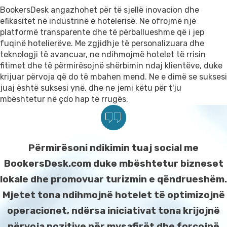
Na Kontaktoni
BookersDesk angazhohet për të sjellë inovacion dhe
efikasitet në industrinë e hotelerisë. Ne ofrojmë një
Mbështetje
platformë transparente dhe të përballueshme që i jep
fuqinë hotelierëve. Me zgjidhje të personalizuara dhe
teknologji të avancuar, ne ndihmojmë hotelet të rrisin
fitimet dhe të përmirësojnë shërbimin ndaj klientëve, duke
krijuar përvoja që do të mbahen mend. Ne e dimë se suksesi
juaj është suksesi ynë, dhe ne jemi këtu për t'ju
mbështetur në çdo hap të rrugës.
Përmirësoni ndikimin tuaj social me
BookersDesk.com duke mbështetur bizneset
lokale dhe promovuar turizmin e qëndrueshëm.
Mjetet tona ndihmojnë hotelet të optimizojnë
operacionet, ndërsa iniciativat tona krijojnë
përvoja pozitive për mysafirët dhe forcojnë