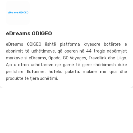
eDreams ODIGEO
eDreams ODIGEO është platforma kryesore botërore e
abonimit të udhëtimeve, që operon në 44 tregje nëpërmjet
markave si eDreams, Opodo, GO Voyages, Travellink dhe Liligo.
Ajo u ofron udhëtarëve një gamë të gjerë shërbimesh duke
përfshirë fluturime, hotele, paketa, makinë me qira dhe
produkte të tjera udhëtimi.
Shërbimet
Channel Manager
PMS - Program Hoteli
Booking Engine