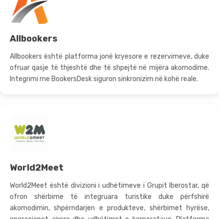
Allbookers
Allbookers është platforma jonë kryesore e rezervimeve, duke
ofruar qasje të thjeshtë dhe të shpejtë në mijëra akomodime.
Integrimi me BookersDesk siguron sinkronizim në kohë reale.
World2Meet
World2Meet është divizioni i udhëtimeve i Grupit Iberostar, që
ofron shërbime të integruara turistike duke përfshirë
akomodimin, shpërndarjen e produkteve, shërbimet hyrëse,