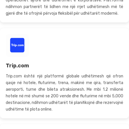
operacionet ajrore dhe udhëtimet e korporatave. Platforma
ndihmon partnerët të lidhen me një rrjet udhëtimesh më të
gjerë dhe të ofrojnë përvoja fleksibël për udhëtarët modernë.
Trip.com
Trip.com është një platformë globale udhëtimesh që ofron
qasje në hotele, fluturime, trena, makinë me qira, transferta
aeroporti, turne dhe bileta atraksionesh. Me mbi 1.2 milionë
hotele në më shumë se 200 vende dhe fluturime në mbi 5,000
destinacione, ndihmon udhëtarët të planifikojnë dhe rezervojnë
udhëtime të plota online.