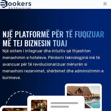
Shërbimet
Çmimet
NJË PLATFORMË PËR TË FUQIZUAR
Menaxhimi i Operacioneve
Zgjidhjet
MË TEJ BIZNESIN TUAJ
Channel Manager
Një sistem i integruar dhe intuitiv që thjeshton
Kanalet e Shpërndarjes
Vlerësime
menaxhimin e hoteleve. Përdorni teknologjinë më të
Çmimet
Akomodimi
Burimet
avancuar për të revolucionarizuar mënyrën si
Mbështetje Teknike
Hotelet
menaxhoni rezervimet, shërbimet dhe administrimin e
Hostelet
Kompania
burimeve.
Burimet & Mjetet
SQ
Menaxhimi i Rezervimeve
Hyrje
|
Kërkoni një Demo
Të Gjitha Burimet
PMS - Program Hoteli
Rreth Nesh
Mikpritja
Mjetet & Udhëzimet
Booking Engine
Rreth Nesh
B&B dhe Bujtina
Mbështetje për Klientët