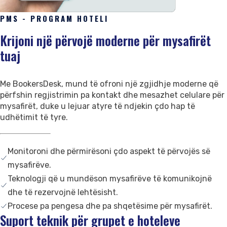
Na Kontaktoni
PMS - PROGRAM HOTELI
Mbështetje
Krijoni një përvojë moderne për mysafirët
tuaj
Me BookersDesk, mund të ofroni një zgjidhje moderne që
përfshin regjistrimin pa kontakt dhe mesazhet celulare për
mysafirët, duke u lejuar atyre të ndjekin çdo hap të
udhëtimit të tyre.
Monitoroni dhe përmirësoni çdo aspekt të përvojës së
mysafirëve.
Teknologji që u mundëson mysafirëve të komunikojnë
dhe të rezervojnë lehtësisht.
Procese pa pengesa dhe pa shqetësime për mysafirët.
Suport teknik për grupet e hoteleve