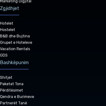
Marketing Digjital
Zgjidhjet
Hotelet
Hostelet
B&B dhe Bujtina
Grupet e Hoteleve
Vacation Rentals
GDS
Bashkëpunim
Shitjet
Paketat Tona
Përditësimet
Qendra e Burimeve
Partnerët Tanë