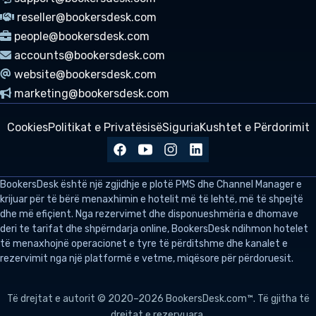
reseller@bookersdesk.com
people@bookersdesk.com
accounts@bookersdesk.com
website@bookersdesk.com
marketing@bookersdesk.com
Cookies
Politikat e Privatësisë
Siguria
Kushtet e Përdorimit
BookersDesk
është një zgjidhje e plotë PMS dhe Channel Manager e
krijuar për të bërë menaxhimin e hotelit më të lehtë, më të shpejtë
dhe më efiçient. Nga rezervimet dhe disponueshmëria e dhomave
deri te tarifat dhe shpërndarja online, BookersDesk ndihmon hotelet
të menaxhojnë operacionet e tyre të përditshme dhe kanalet e
rezervimit nga një platformë e vetme, miqësore për përdoruesit.
Të drejtat e autorit © 2020–2026 BookersDesk.com™. Të gjitha të
drejtat e rezervuara.