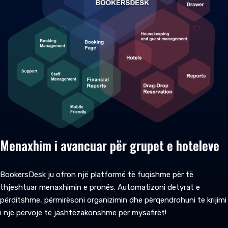
Menaxhim i avancuar për grupet e hoteleve
BookersDesk ju ofron një platformë të fuqishme për të
thjeshtuar menaxhimin e pronës. Automatizoni detyrat e
përditshme, përmirësoni organizimin dhe përqendrohuni te krijimi
i një përvoje të jashtëzakonshme për mysafirët!