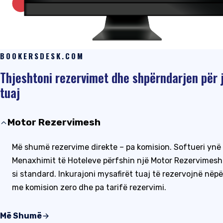
BOOKERSDESK.COM
Thjeshtoni rezervimet dhe shpërndarjen për j
tuaj
Motor Rezervimesh
Më shumë rezervime direkte – pa komision. Softueri ynë 
Menaxhimit të Hoteleve përfshin një Motor Rezervimesh 
si standard. Inkurajoni mysafirët tuaj të rezervojnë nëp
me komision zero dhe pa tarifë rezervimi.
Më Shumë