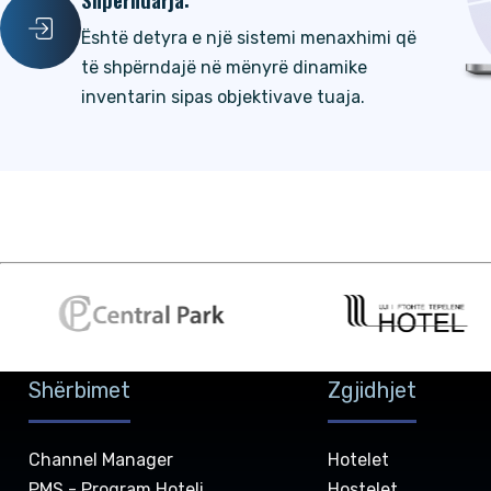
Është detyra e një sistemi menaxhimi që
të shpërndajë në mënyrë dinamike
inventarin sipas objektivave tuaja.
Shërbimet
Zgjidhjet
Channel Manager
Hotelet
PMS - Program Hoteli
Hostelet