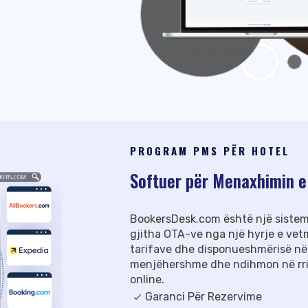
imi miqësor për
të gjithë mysafirët
onesh të
PROGRAM PMS PËR HOTEL
Softuer për Menaxhimin e
BookersDesk.com është një sistem
gjitha OTA-ve nga një hyrje e ve
tarifave dhe disponueshmërisë në
menjëhershme dhe ndihmon në rritj
online.
Garanci Për Rezervime