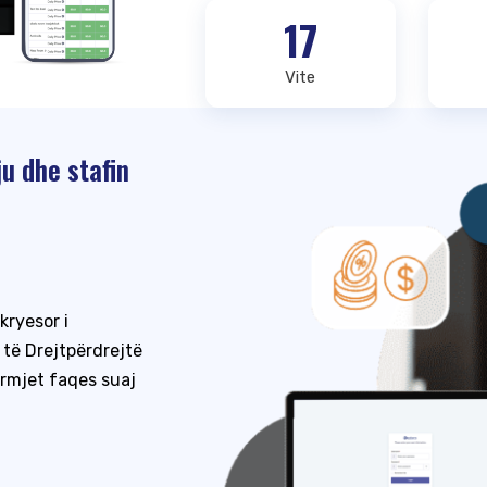
17
Vite
u dhe stafin
kryesor i
të Drejtpërdrejtë
ërmjet faqes suaj