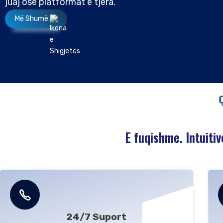
juaj ose platformat e tjera.
Më Shumë
E fuqishme. Intuitiv
24/7 Suport