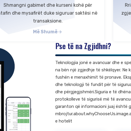
Shmangni gabimet dhe kurseni kohë për
Rr
stafin dhe mysafirët duke siguruar saktësi në
zgje
transaksione.
Më Shumë
Pse të na Zgjidhni?
Teknologjia jonë e avancuar dhe e sp
na bën një zgjedhje të shkëlqyer. Ne k
fushën e menaxhimit të pronave. Eksp
dhe teknologji të fundit për të sigur
dhe përgjegjshmëri.Siguria e të dhënav
protokolleve të sigurisë më të avancua
garanton që informacioni juaj është g
mbrojtur.about.whyChooseUs.image.a
e hotelit