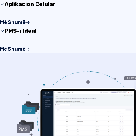
Aplikacion Celular
Përmirësoni imazhin e pronës suaj me një proces rezerv
Më Shumë
celularin. Shijoni një përvojë argëtuese pa probleme për 
PMS-i Ideal
tuaj.
Softueri i menaxhimit ju ofron një gamë të gjerë funksi
Më Shumë
përshtatshme për menaxhimin e një prone.