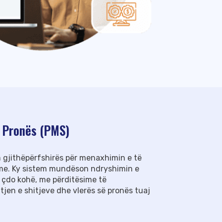
 Pronës (PMS)
 gjithëpërfshirës për menaxhimin e të
tme. Ky sistem mundëson ndryshimin e
 çdo kohë, me përditësime të
en e shitjeve dhe vlerës së pronës tuaj