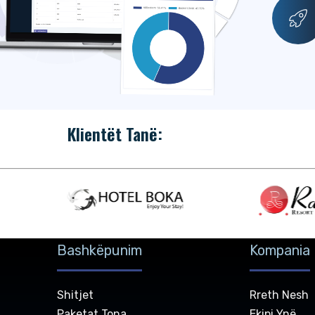
Klientët Tanë:
Bashkëpunim
Kompania
Shitjet
Rreth Nesh
Paketat Tona
Ekipi Ynë