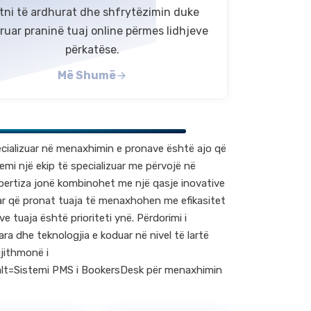
itni të ardhurat dhe shfrytëzimin duke
ruar praninë tuaj online përmes lidhjeve
përkatëse.
Më Shumë
ecializuar në menaxhimin e pronave është ajo që
emi një ekip të specializuar me përvojë në
ertiza jonë kombinohet me një qasje inovative
uar që pronat tuaja të menaxhohen me efikasitet
e tuaja është prioriteti ynë. Përdorimi i
ra dhe teknologjia e koduar në nivel të lartë
jithmonë i
lt=Sistemi PMS i BookersDesk për menaxhimin