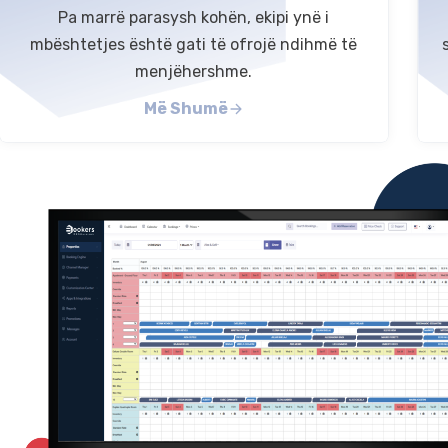
Pa marrë parasysh kohën, ekipi ynë i
mbështetjes është gati të ofrojë ndihmë të
menjëhershme.
Më Shumë