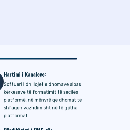
Hartimi i Kanaleve:
Softueri lidh llojet e dhomave sipas
kërkesave të formatimit të secilës
platformë, në mënyrë që dhomat të
shfaqen vazhdimisht në të gjitha
platformat.
Përditësimi i PMS-së: