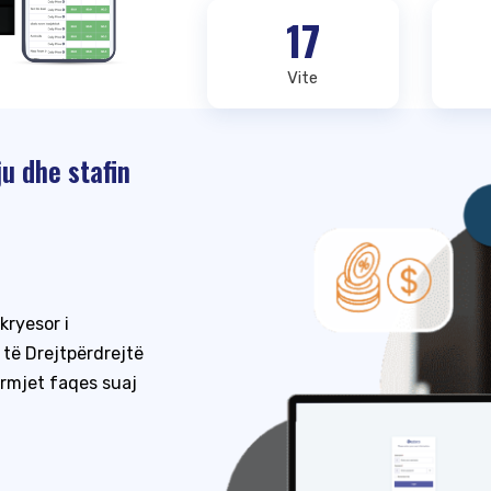
17
Vite
u dhe stafin
kryesor i
të Drejtpërdrejtë
ërmjet faqes suaj