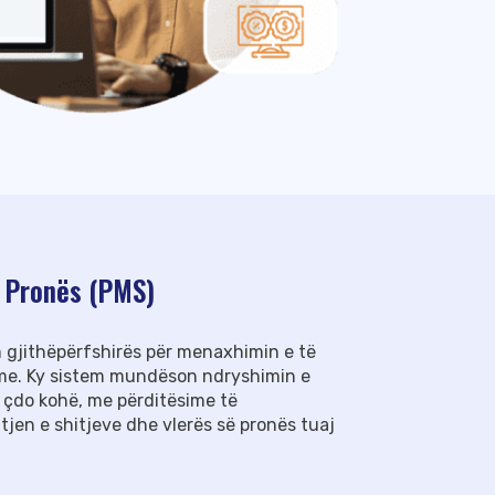
 Pronës (PMS)
 gjithëpërfshirës për menaxhimin e të
tme. Ky sistem mundëson ndryshimin e
 çdo kohë, me përditësime të
en e shitjeve dhe vlerës së pronës tuaj