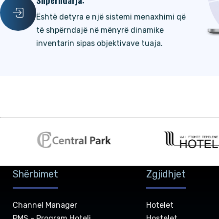
Është detyra e një sistemi menaxhimi që
të shpërndajë në mënyrë dinamike
inventarin sipas objektivave tuaja.
Shërbimet
Zgjidhjet
Channel Manager
Hotelet
PMS - Program Hoteli
Hostelet