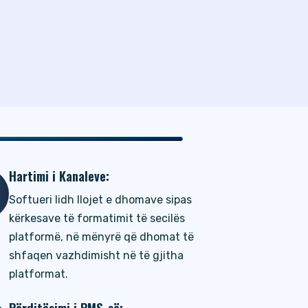
Hartimi i Kanaleve:
Softueri lidh llojet e dhomave sipas
kërkesave të formatimit të secilës
platformë, në mënyrë që dhomat të
shfaqen vazhdimisht në të gjitha
platformat.
Përditësimi i PMS-së: