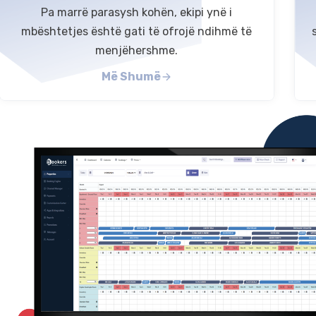
Pa marrë parasysh kohën, ekipi ynë i
mbështetjes është gati të ofrojë ndihmë të
menjëhershme.
Më Shumë