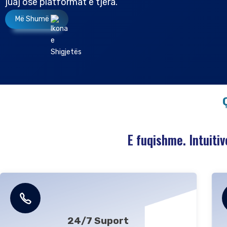
juaj ose platformat e tjera.
Më Shumë
E fuqishme. Intuitiv
24/7 Suport