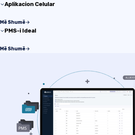
Aplikacion Celular
Përmirësoni imazhin e pronës suaj me një proces rezerv
Më Shumë
celularin. Shijoni një përvojë argëtuese pa probleme për 
PMS-i Ideal
tuaj.
Softueri i menaxhimit ju ofron një gamë të gjerë funksi
Më Shumë
përshtatshme për menaxhimin e një prone.