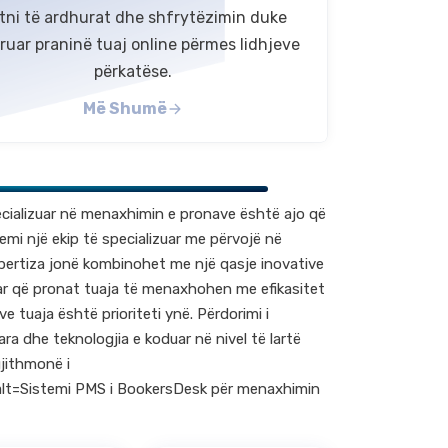
itni të ardhurat dhe shfrytëzimin duke
ruar praninë tuaj online përmes lidhjeve
përkatëse.
Më Shumë
ecializuar në menaxhimin e pronave është ajo që
emi një ekip të specializuar me përvojë në
ertiza jonë kombinohet me një qasje inovative
uar që pronat tuaja të menaxhohen me efikasitet
e tuaja është prioriteti ynë. Përdorimi i
ra dhe teknologjia e koduar në nivel të lartë
jithmonë i
lt=Sistemi PMS i BookersDesk për menaxhimin