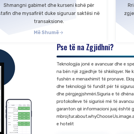
Shmangni gabimet dhe kurseni kohë për
Rr
stafin dhe mysafirët duke siguruar saktësi në
zgje
transaksione.
Më Shumë
Pse të na Zgjidhni?
Teknologjia jonë e avancuar dhe e sp
na bën një zgjedhje të shkëlqyer. Ne k
fushën e menaxhimit të pronave. Eksp
dhe teknologji të fundit për të sigur
dhe përgjegjshmëri.Siguria e të dhënav
protokolleve të sigurisë më të avancua
garanton që informacioni juaj është g
mbrojtur.about.whyChooseUs.image.a
e hotelit