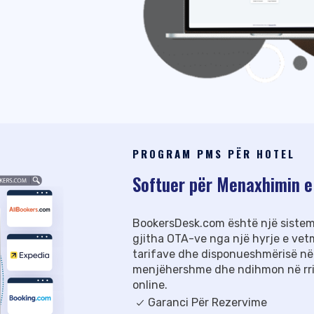
imi miqësor për
të gjithë mysafirët
onesh të
PROGRAM PMS PËR HOTEL
Softuer për Menaxhimin e
BookersDesk.com është një sistem
gjitha OTA-ve nga një hyrje e ve
tarifave dhe disponueshmërisë në
menjëhershme dhe ndihmon në rritj
online.
Garanci Për Rezervime