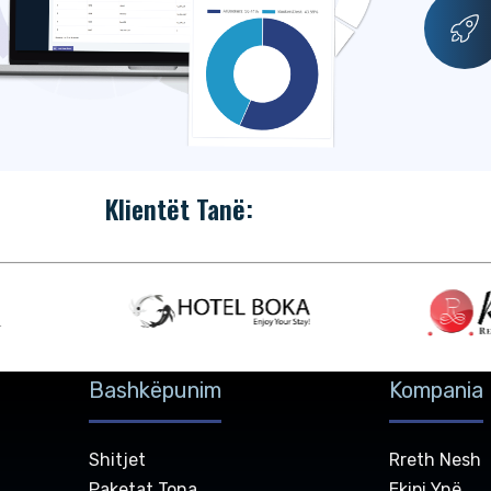
Klientët Tanë:
Bashkëpunim
Kompania
Shitjet
Rreth Nesh
Paketat Tona
Ekipi Ynë