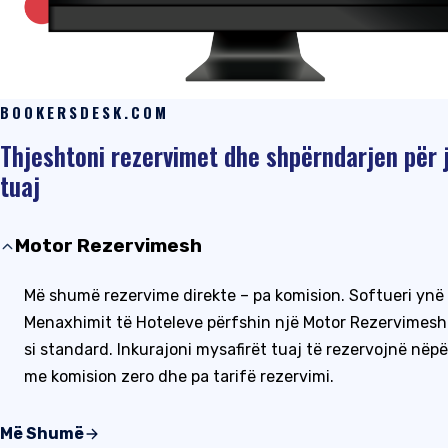
BOOKERSDESK.COM
Thjeshtoni rezervimet dhe shpërndarjen për j
tuaj
Motor Rezervimesh
Më shumë rezervime direkte – pa komision. Softueri ynë 
Menaxhimit të Hoteleve përfshin një Motor Rezervimesh 
si standard. Inkurajoni mysafirët tuaj të rezervojnë nëp
me komision zero dhe pa tarifë rezervimi.
Më Shumë