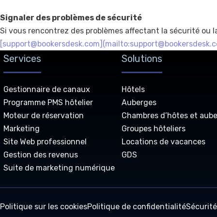
Signaler des problèmes de sécurité
Si vous rencontrez des problèmes affectant la sécurité ou l
[
support@bookersdesk.com
](mailto:
support@bookersdesk.
Services
Solutions
Gestionnaire de canaux
Hôtels
Programme PMS hôtelier
Auberges
Moteur de réservation
Chambres d’hôtes et aub
Marketing
Groupes hôteliers
Site Web professionnel
Locations de vacances
Gestion des revenus
GDS
Suite de marketing numérique
Politique sur les cookies
Politique de confidentialité
Sécurit