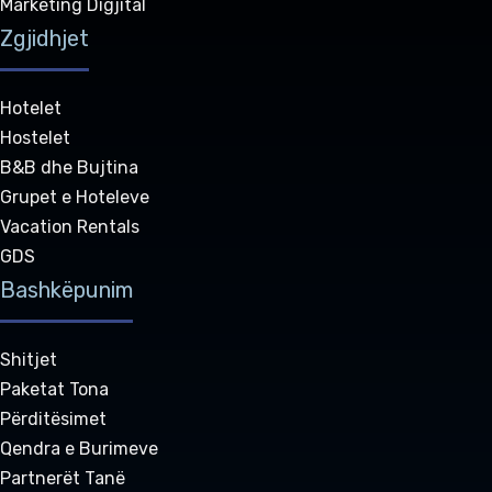
Marketing Digjital
Zgjidhjet
Hotelet
Hostelet
B&B dhe Bujtina
Grupet e Hoteleve
Vacation Rentals
GDS
Bashkëpunim
Shitjet
Paketat Tona
Përditësimet
Qendra e Burimeve
Partnerët Tanë