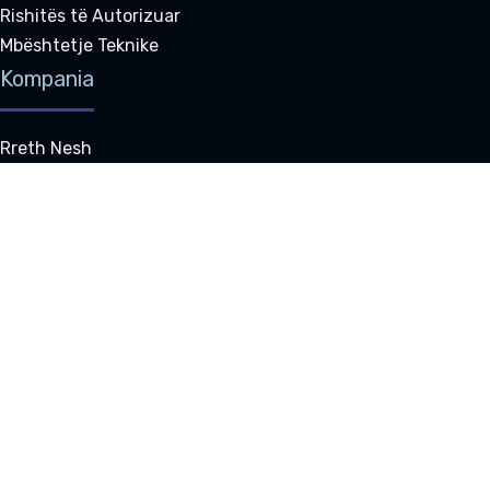
Rishitës të Autorizuar
Mbështetje Teknike
Kompania
Rreth Nesh
Ekipi Ynë
Klientët Tanë
Karriera
Vlerësime
Ndikimi Social
Harta e faqes
Na Kontaktoni
Kontakt
sales@bookersdesk.com
support@bookersdesk.com