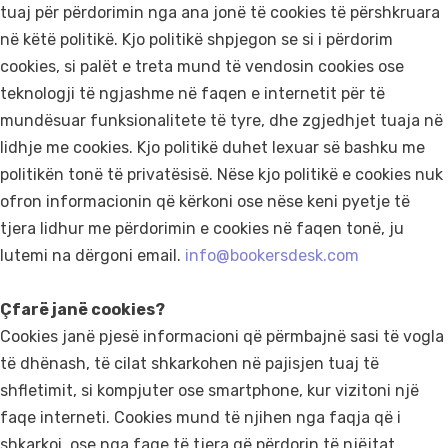
tuaj për përdorimin nga ana jonë të cookies të përshkruara
në këtë politikë. Kjo politikë shpjegon se si i përdorim
cookies, si palët e treta mund të vendosin cookies ose
teknologji të ngjashme në faqen e internetit për të
mundësuar funksionalitete të tyre, dhe zgjedhjet tuaja në
lidhje me cookies. Kjo politikë duhet lexuar së bashku me
politikën tonë të privatësisë. Nëse kjo politikë e cookies nuk
ofron informacionin që kërkoni ose nëse keni pyetje të
tjera lidhur me përdorimin e cookies në faqen tonë, ju
lutemi na dërgoni email.
info@bookersdesk.com
Çfarë janë cookies?
Cookies janë pjesë informacioni që përmbajnë sasi të vogla
të dhënash, të cilat shkarkohen në pajisjen tuaj të
shfletimit, si kompjuter ose smartphone, kur vizitoni një
faqe interneti. Cookies mund të njihen nga faqja që i
shkarkoi, ose nga faqe të tjera që përdorin të njëjtat