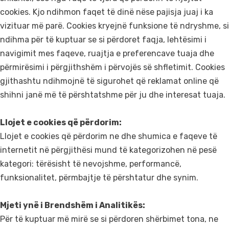
cookies. Kjo ndihmon faqet të dinë nëse pajisja juaj i ka
vizituar më parë. Cookies kryejnë funksione të ndryshme, si
ndihma për të kuptuar se si përdoret faqja, lehtësimi i
navigimit mes faqeve, ruajtja e preferencave tuaja dhe
përmirësimi i përgjithshëm i përvojës së shfletimit. Cookies
gjithashtu ndihmojnë të sigurohet që reklamat online që
shihni janë më të përshtatshme për ju dhe interesat tuaja.
Llojet e cookies që përdorim:
Llojet e cookies që përdorim ne dhe shumica e faqeve të
internetit në përgjithësi mund të kategorizohen në pesë
kategori: tërësisht të nevojshme, performancë,
funksionalitet, përmbajtje të përshtatur dhe synim.
Mjeti ynë i Brendshëm i Analitikës:
Për të kuptuar më mirë se si përdoren shërbimet tona, ne