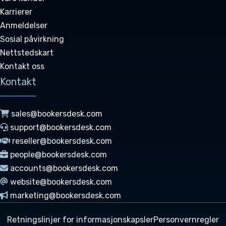
Karrierer
Anmeldelser
Sosial påvirkning
Nettstedskart
Kontakt oss
Kontakt
sales@bookersdesk.com
support@bookersdesk.com
reseller@bookersdesk.com
people@bookersdesk.com
accounts@bookersdesk.com
website@bookersdesk.com
marketing@bookersdesk.com
Retningslinjer for informasjonskapsler
Personvernregler