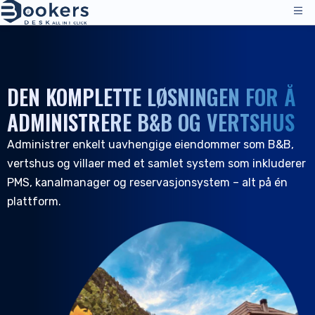
Tjenester
Prissetting
DEN KOMPLETTE LØSNINGEN FOR Å
Ledelsesoperasjoner
Løsninger
ADMINISTRERE B&B OG VERTSHUS
Kanalsjef
Administrer enkelt uavhengige eiendommer som B&B,
Distribusjonskanaler
Anmeldelser
vertshus og villaer med et samlet system som inkluderer
Prissetting
Overnatting
Ressurser
PMS, kanalmanager og reservasjonsystem – alt på én
Teknisk støtte
Hoteller
plattform.
Hosteller
Selskap
Ressurser & verktøy
NO
Reservasjonsadministrasjon
Logg inn
|
Be om en demo
Alle ressurser
PMS - Hotellprogram
Om oss
Gjestfrihet
Verktøy & guider
Bookingmotor
Om oss
Bed & Breakfast og vertshus
Kundesupport