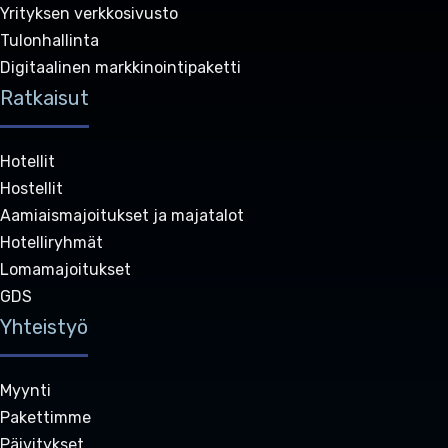
Yrityksen verkkosivusto
Tulonhallinta
Digitaalinen markkinointipaketti
Ratkaisut
Hotellit
Hostellit
Aamiaismajoitukset ja majatalot
Hotelliryhmät
Lomamajoitukset
GDS
Yhteistyö
Myynti
Pakettimme
Päivitykset