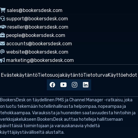
sales@bookersdesk.com
support@bookersdesk.com
reseller@bookersdesk.com
people@bookersdesk.com
accounts@bookersdesk.com
website@bookersdesk.com
marketing@bookersdesk.com
Evästekäytäntö
Tietosuojakäytäntö
Tietoturva
Käyttöehdot
BookersDesk
on täydellinen PMS ja Channel Manager -ratkaisu, joka
on luotu tekemään hotellinhallinasta helpompaa, nopeampaa ja
tehokkaampaa. Varauksista ja huoneiden saatavuudesta hintoihin ja
verkkojakelukseen BookersDesk auttaa hotelleja hallitsemaan
päivittäisiä toimintojaan ja varauskanavia yhdeltä
käyttäjäystävälliseltä alustalta.