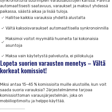
synkronoituna suurimpien varausalustojen kanssa. Päivitä
Ota yhteyttä
automaattisesti saatavuus, varaukset ja maksut yhdessä
Asiakastuki
paikassa, säästä aikaa ja lisää tuloja.
Hallitse kaikkia varauksia yhdeltä alustalta
Vältä kaksoisvaraukset automaattisella synkronoinnilla
Maksimoi voitot myymällä huoneita tai kokonaisia
asuntoja
Maksa vain käytetystä palvelusta, ei piilokuluja
Lopeta suorien varausten menetys – Vältä
korkeat komissiot!
Miksi antaa 15–45 % komissioita muille alustoille, kun voit
saada suoria varauksia? Järjestelmämme tarjoaa
komissiottoman varausjärjestelmän, joka on
mobiilioptimoitu ja helppo käyttää.