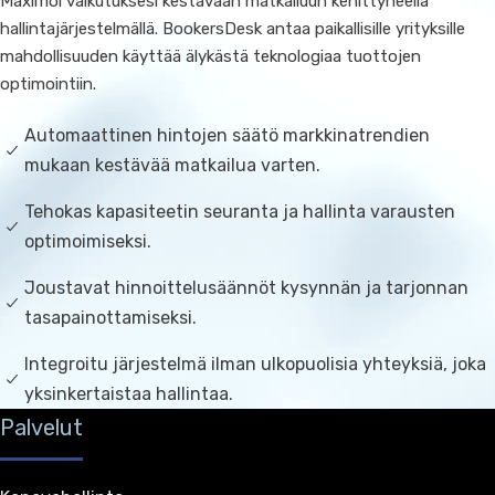
Maximoi vaikutuksesi kestävään matkailuun kehittyneellä
hallintajärjestelmällä. BookersDesk antaa paikallisille yrityksille
mahdollisuuden käyttää älykästä teknologiaa tuottojen
optimointiin.
Automaattinen hintojen säätö markkinatrendien
mukaan kestävää matkailua varten.
Tehokas kapasiteetin seuranta ja hallinta varausten
optimoimiseksi.
Joustavat hinnoittelusäännöt kysynnän ja tarjonnan
tasapainottamiseksi.
Integroitu järjestelmä ilman ulkopuolisia yhteyksiä, joka
yksinkertaistaa hallintaa.
Palvelut