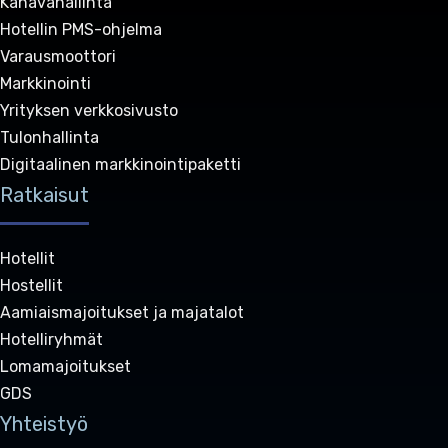
Kanavahallinta
Hotellin PMS-ohjelma
Varausmoottori
Markkinointi
Yrityksen verkkosivusto
Tulonhallinta
Digitaalinen markkinointipaketti
Ratkaisut
Hotellit
Hostellit
Aamiaismajoitukset ja majatalot
Hotelliryhmät
Lomamajoitukset
GDS
Yhteistyö