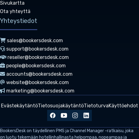
Sivukartta
Ota yhteyttä
Yhteystiedot
sales@bookersdesk.com
support@bookersdesk.com
reseller@bookersdesk.com
people@bookersdesk.com
accounts@bookersdesk.com
website@bookersdesk.com
marketing@bookersdesk.com
Evästekäytäntö
Tietosuojakäytäntö
Tietoturva
Käyttöehdot
BookersDesk
on täydellinen PMS ja Channel Manager -ratkaisu, joka
on luotu tekemään hotellinhallinasta helpompaa, nopeampaa ja