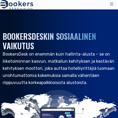
Palvelut
Hinnoittelu
BOOKERSDESKIN SOSIAALINEN
Hallintatoiminnot
Ratkaisut
VAIKUTUS
Kanavahallinta
BookersDesk on enemmän kuin hallinta-alusta – se on
Jakelukanavat
Arvostelut
liiketoiminnan kasvun, matkailun kehityksen ja kestävän
Hinnoittelu
Majoitus
Resurssit
kehityksen moottori, joka auttaa hotelliyrittäjiä luomaan
Tekninen tuki
Hotellit
unohtumattomia kokemuksia samalla vähentäen
Hostellit
Yritys
riippuvuutta korkeapalkkioisista alustoista.
Resurssit & Työkalut
FI
Varausten hallinta
Kirjaudu sisään
|
Pyydä esittely
Kaikki resurssit
PMS - Hotelliohjelma
Tietoa meistä
Hotelliala
Työkalut & Oppaat
Varausmoottori
Tietoa meistä
Aamiaismajoitukset ja majatalot
Asiakastuki