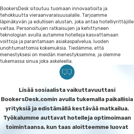
Ota yhteyttä
BookersDesk sitoutuu tuomaan innovaatioita ja
Asiakastuki
tehokkuutta vieraanvaraisuusalalle. Tarjoamme
läpinäkyvän ja edullisen alustan, joka antaa hotelliyrittäjille
valtaa. Personoitujen ratkaisujen ja kehittyneen
teknologian avulla autamme hotelleja kasvattamaan
voittoja ja parantamaan asiakaspalvelua, luoden
unohtumattomia kokemuksia. Tiedämme, että
menestyksesi on meidän menestyksemme, ja olemme
tukemassa sinua joka askeleella.
Lisää sosiaalista vaikuttavuuttasi
BookersDesk.comin avulla tukemalla paikallisia
yrityksiä ja edistämällä kestävää matkailua.
Työkalumme auttavat hotelleja optimoimaan
toimintaansa, kun taas aloitteemme luovat