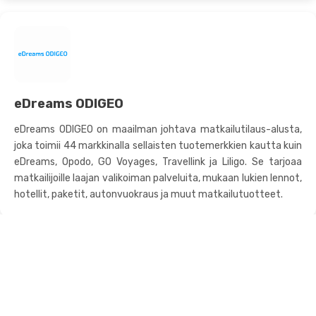
eDreams ODIGEO
eDreams ODIGEO on maailman johtava matkailutilaus-alusta,
joka toimii 44 markkinalla sellaisten tuotemerkkien kautta kuin
eDreams, Opodo, GO Voyages, Travellink ja Liligo. Se tarjoaa
matkailijoille laajan valikoiman palveluita, mukaan lukien lennot,
hotellit, paketit, autonvuokraus ja muut matkailutuotteet.
Palvelut
Kanavahallinta
Hotellin PMS-ohjelma
Varausmoottori