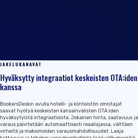
JAKELUKANAVAT
Hyväksytty integraatiot keskeisten OTA:iden
kanssa
BookersDeskin avulla hotelli- ja kiinteistön omistajat
saavat hyötyä keskeisten kansainvälisten OTA:iden
hyväksytyistä integraatioista. Jokainen hinta, saatavuus ja
varaus päivitetään automaattisesti reaaliajassa, välttäen
virheitä ja maksimoiden varausmahdollisuudet. Laaja
kattavuus ja tehokas varauksenhallinta lisää völk-myyntiä