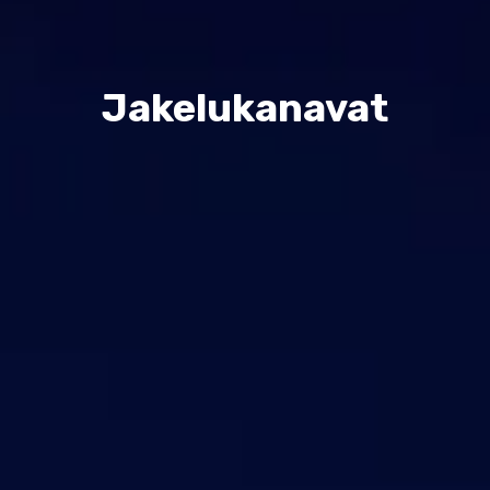
Ota yhteyttä
Asiakastuki
Jakelukanavat