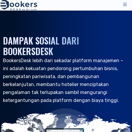
Layanan
Harga
DAMPAK SOSIAL DARI
Operasi Manajemen
Solusi
BOOKERSDESK
Manajer Saluran
BookersDesk lebih dari sekadar platform manajemen –
Saluran Distribusi
Ulasan
ini adalah kekuatan pendorong pertumbuhan bisnis,
Harga
Akomodasi
Sumber Daya
peningkatan pariwisata, dan pembangunan
Dukungan Teknis
Hotel
berkelanjutan, membantu hotelier menciptakan
Hostel
Perusahaan
pengalaman tak terlupakan sambil mengurangi
ketergantungan pada platform dengan biaya tinggi.
Sumber Daya & Alat
ID
Manajemen Pemesanan
Masuk
|
Permintaan Demo
Semua Sumber Daya
Program PMS - Hotel
Tentang Kami
Perhotelan
Alat & Panduan
Mesin Pemesanan
Tentang Kami
B&B dan Inns
Dukungan Pelanggan