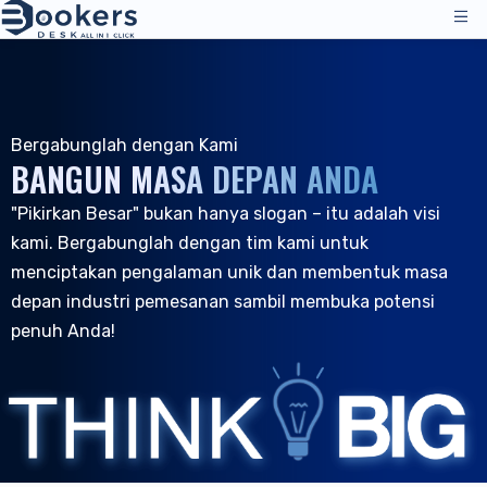
Layanan
Harga
Bergabunglah dengan Kami
Operasi Manajemen
BANGUN MASA DEPAN ANDA
Solusi
Manajer Saluran
"Pikirkan Besar" bukan hanya slogan – itu adalah visi
Saluran Distribusi
Ulasan
kami. Bergabunglah dengan tim kami untuk
Harga
Akomodasi
menciptakan pengalaman unik dan membentuk masa
Sumber Daya
Dukungan Teknis
depan industri pemesanan sambil membuka potensi
Hotel
penuh Anda!
Hostel
Perusahaan
Sumber Daya & Alat
ID
Manajemen Pemesanan
Masuk
|
Permintaan Demo
Semua Sumber Daya
Program PMS - Hotel
Tentang Kami
Perhotelan
Alat & Panduan
Mesin Pemesanan
Tentang Kami
B&B dan Inns
Dukungan Pelanggan