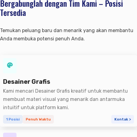
Bergabunglah dengan Tim Kami – Posisi
Manajemen Pendapatan
Tim Kami
Sewa Liburan
Tersedia
Manajemen Pemesanan
Pemasaran & Situs Web
Temukan peluang baru dan menarik yang akan membantu
Klien & Karir
Pembaruan & Paket
Distribusi Pemesanan
Anda membuka potensi penuh Anda.
Pemasaran
Klien Kami
Paket Kami
Manajemen Tamu
Situs Web Bisnis
Karir
Pembaruan Terbaru
Tren Industri
Suite Pemasaran Digital
Ulasan
Desainer Grafis
Kemitraan & Dukungan
Laporan & Pembaruan
Kami mencari Desainer Grafis kreatif untuk membantu
Ulasan Pelanggan
Mitigra Kami
Laporan Terperinci
membuat materi visual yang menarik dan antarmuka
Penjualan
Reseller Resmi
Pemberitahuan & Peningkatan
intuitif untuk platform kami.
Dampak Sosial
1 Posisi
Penuh Waktu
Kontak >
Kontak