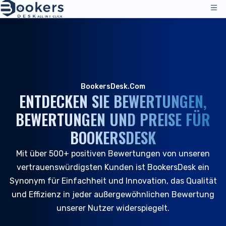
Dienstleistungen
Preise
Managementoperationen
Lösungen
BookersDesk.Com
Channel Manager
ENTDECKEN SIE BEWERTUNGEN,
Vertriebskanäle
Bewertungen
BEWERTUNGEN UND PREISE FÜR
Preise
Unterkunft
Ressourcen
BOOKERSDESK
Technischer Support
Hotels
Mit über 500+ positiven Bewertungen von unseren
Hostels
Unternehmen
vertrauenswürdigsten Kunden ist BookersDesk ein
Ressourcen & Tools
DE
Reservierungsverwaltung
Synonym für Einfachheit und Innovation, das Qualität
Anmelden
|
Demo anfordern
Alle Ressourcen
und Effizienz in jeder außergewöhnlichen Bewertung
PMS - Hotelprogramm
Über uns
Gastgewerbe
unserer Nutzer widerspiegelt.
Werkzeuge & Leitfäden
Buchungsmaschine
Über uns
B&B und Gasthäuser
Kundensupport