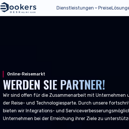
Dienstleistungen
Preise
Lösung
Managementoperationen
Unterkunft
Ressourcen & Tools
Über uns
Gastgewerbe
Kunden & Karriere
Buchungsmanagemen
Reservierungsverwal
Bewert
Updat
Channel Manager
Hotels
Alle Ressourcen
Über uns
B&B und Gasthäuser
Unsere Kunden
Reservierungsdistri
PMS - Hotelprogra
Kunde
Uns
Vertriebskanäle
Hostels
Werkzeuge & Leitfäden
Unser Team
Ferienunterkünfte
Karriere
Gastverwaltung
Buchungsmaschine
Vertr
Neu
Online-Reisemarkt
WERDEN SIE PARTNER!
Preise
Kundensupport
Branchentrends
Umsatzmanagemen
Technischer Support
Wir sind offen für die Zusammenarbeit mit Unternehmen 
der Reise- und Technologiesparte. Durch unsere fortschr
bieten wir Integrations- und Serviceverbesserungsmöglic
Unternehmen bei der Erreichung ihrer Ziele zu unterstütz
Entdecken Sie neue Möglichkeiten für Ihr Un