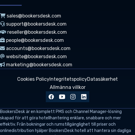
sales@bookersdesk.com
support@bookersdesk.com
reseller@bookersdesk.com
people@bookersdesk.com
accounts@bookersdesk.com
website@bookersdesk.com
marketing@bookersdesk.com
Cookies Policy
Integritetspolicy
Datasäkerhet
Allmänna villkor
BookersDesk
är en komplett PMS och Channel Manager-lösning
skapad för att göra hotellhantering enklare, snabbare och mer
effektiv. Från bokningar och rumstillgänglighet till priser och
onlinedistribution hjälper BookersDesk hotell att hantera sin dagliga