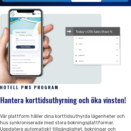
Intäktsstyrning
Vårt team
Semesterbostäder
Bokningshantering
Marknadsföring & Webbplats
Kunder & Karriärer
Uppdateringar & Paket
Fördelning av bokningar
Marknadsföring
Våra kunder
Våra paket
Gästhantering
Företagswebbplats
Karriärer
Senaste uppdateringarna
Branschtrender
Digital marknadsföringssvit
Recensioner
Partnerskap & Support
Rapporter & Uppdateringar
HOTELL PMS PROGRAM
Kundrecensioner
Våra partners
Detaljerade rapporter
Hantera korttidsuthyrning och öka vinsten!
Försäljning
Auktoriserade återförsäljare
Meddelanden & Förbättringar
Social påverkan
Vår plattform håller dina korttidsuthyrda lägenheter och
hus synkroniserade med stora bokningsplattformar.
Kontakt
Uppdatera automatiskt tillgänglighet, bokningar och