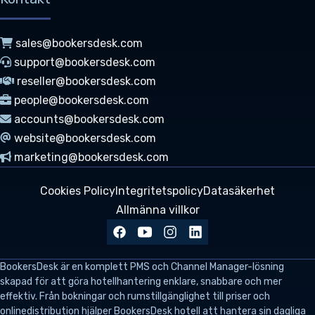
sales@bookersdesk.com
support@bookersdesk.com
reseller@bookersdesk.com
people@bookersdesk.com
accounts@bookersdesk.com
website@bookersdesk.com
marketing@bookersdesk.com
Cookies Policy
Integritetspolicy
Datasäkerhet
Allmänna villkor
BookersDesk
är en komplett PMS och Channel Manager-lösning
skapad för att göra hotellhantering enklare, snabbare och mer
effektiv. Från bokningar och rumstillgänglighet till priser och
onlinedistribution hjälper BookersDesk hotell att hantera sin dagliga