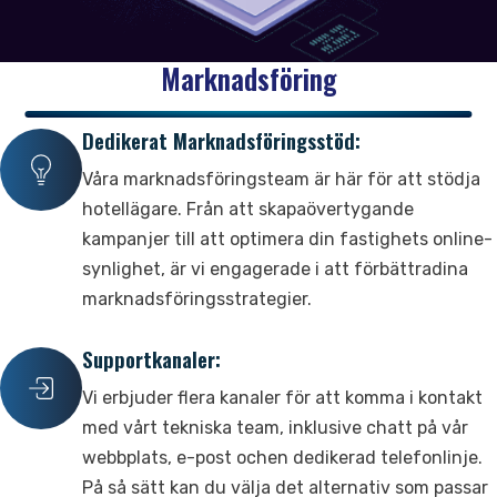
Intäktsstyrning
Vårt team
Semesterbostäder
Marknadsföring
Bokningshantering
Marknadsföring & Webbplats
Kunder & Karriärer
Uppdateringar & Paket
Dedikerat Marknadsföringsstöd:
Fördelning av bokningar
Marknadsföring
Våra kunder
Våra paket
Gästhantering
Våra marknadsföringsteam är här för att stödja
Företagswebbplats
Karriärer
Senaste uppdateringarna
Branschtrender
hotellägare. Från att skapaövertygande
Digital marknadsföringssvit
kampanjer till att optimera din fastighets online-
synlighet, är vi engagerade i att förbättradina
Recensioner
Partnerskap & Support
marknadsföringsstrategier.
Rapporter & Uppdateringar
Kundrecensioner
Våra partners
Detaljerade rapporter
Supportkanaler:
Försäljning
Auktoriserade återförsäljare
Meddelanden & Förbättringar
Vi erbjuder flera kanaler för att komma i kontakt
Social påverkan
med vårt tekniska team, inklusive chatt på vår
webbplats, e-post ochen dedikerad telefonlinje.
Kontakt
På så sätt kan du välja det alternativ som passar