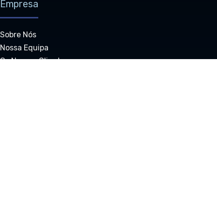
Empresa
Sobre Nós
Nossa Equipa
Os Nossos Clientes
Carreiras
Avaliações
Impacto Social
Mapa do Site
Contacte-nos
Contacto
sales@bookersdesk.com
support@bookersdesk.com
reseller@bookersdesk.com
people@bookersdesk.com