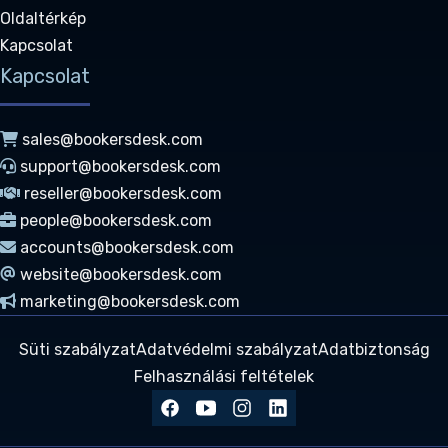
Oldaltérkép
Kapcsolat
Kapcsolat
sales@bookersdesk.com
support@bookersdesk.com
reseller@bookersdesk.com
people@bookersdesk.com
accounts@bookersdesk.com
website@bookersdesk.com
marketing@bookersdesk.com
Süti szabályzat
Adatvédelmi szabályzat
Adatbiztonság
Felhasználási feltételek