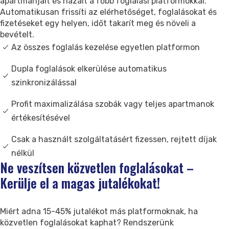
apartmanjait és házait a főbb foglalási platformokkal.
Kapcsolat
Automatikusan frissíti az elérhetőséget, foglalásokat és
Támogatás
fizetéseket egy helyen, időt takarít meg és növeli a
bevételt.
Az összes foglalás kezelése egyetlen platformon
Dupla foglalások elkerülése automatikus
szinkronizálással
Profit maximalizálása szobák vagy teljes apartmanok
értékesítésével
Csak a használt szolgáltatásért fizessen, rejtett díjak
nélkül
Ne veszítsen közvetlen foglalásokat –
Kerülje el a magas jutalékokat!
Miért adna 15-45% jutalékot más platformoknak, ha
közvetlen foglalásokat kaphat? Rendszerünk