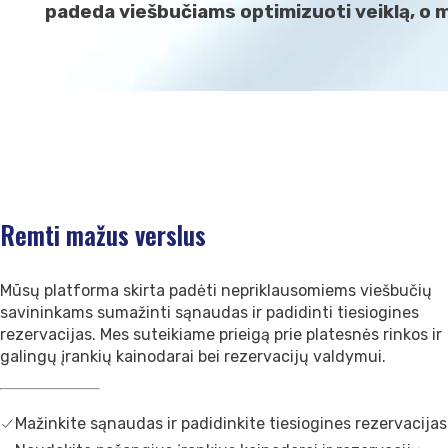
padeda viešbučiams optimizuoti veiklą, o m
Remti mažus verslus
Mūsų platforma skirta padėti nepriklausomiems viešbučių
savininkams sumažinti sąnaudas ir padidinti tiesiogines
rezervacijas. Mes suteikiame prieigą prie platesnės rinkos ir
galingų įrankių kainodarai bei rezervacijų valdymui.
Mažinkite sąnaudas ir padidinkite tiesiogines rezervacijas