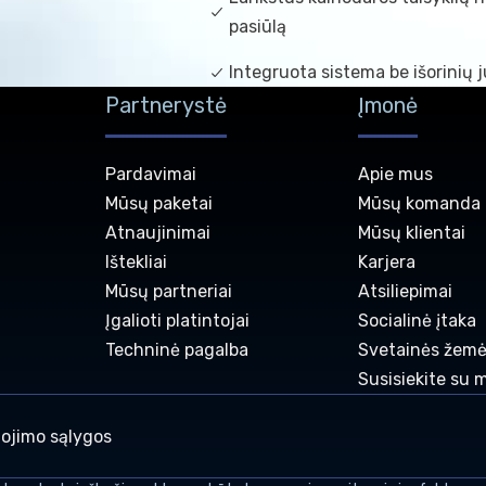
pasiūlą
Integruota sistema be išorinių 
Partnerystė
Įmonė
Pardavimai
Apie mus
Mūsų paketai
Mūsų komanda
Atnaujinimai
Mūsų klientai
Ištekliai
Karjera
Mūsų partneriai
Atsiliepimai
Įgalioti platintojai
Socialinė įtaka
Techninė pagalba
Svetainės žemė
Susisiekite su 
ojimo sąlygos