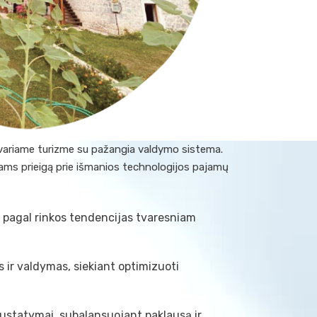
tvariame turizme su pažangia valdymo sistema.
ams prieigą prie išmanios technologijos pajamų
pagal rinkos tendencijas tvaresniam
ir valdymas, siekiant optimizuoti
nustatymai, subalansuojant paklausą ir