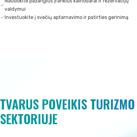
Naudokite pažangius įrankius kainodarai ir rezervacijų
valdymui
Investuokite į svečių aptarnavimo ir patirties gerinimą
TVARUS POVEIKIS TURIZMO
SEKTORIUJE