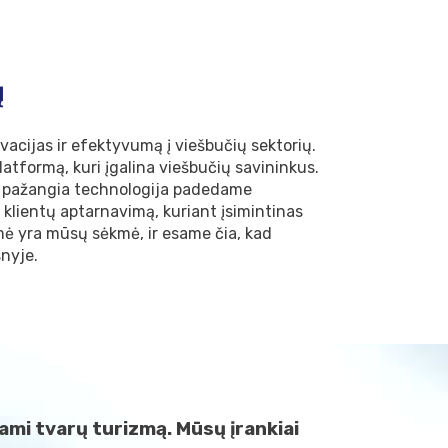
ų
vacijas ir efektyvumą į viešbučių sektorių.
latformą, kuri įgalina viešbučių savininkus.
r pažangia technologija padedame
i klientų aptarnavimą, kuriant įsimintinas
mė yra mūsų sėkmė, ir esame čia, kad
nyje.
ami tvarų turizmą. Mūsų įrankiai