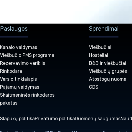
Paslaugos
Sprendimai
Kanalo valdymas
Viešbučiai
Viešbučio PMS programa
Hosteliai
Rezervavimo variklis
B&B ir viešbučiai
Rinkodara
Viešbučių grupės
Verslo tinklalapis
Atostogų nuoma
Pajamų valdymas
GDS
Skaitmeninės rinkodaros
paketas
Slapukų politika
Privatumo politika
Duomenų saugumas
Naud