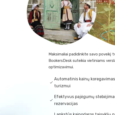
Maksimaliai padidinkite savo poveikį 
BookersDesk suteikia vietiniams versl
optimizavimui.
Automatinis kainų koregavimas 
turizmui
Efektyvus pajėgumų stebėjimas 
rezervacijas
Lankstūs kainodaros taisyklių 