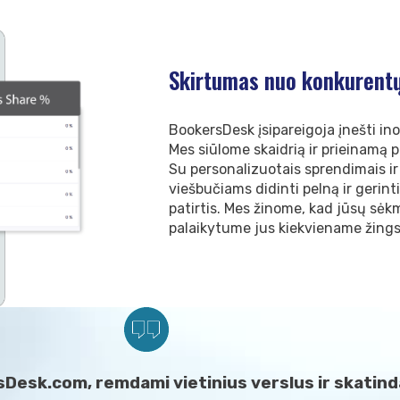
Skirtumas nuo konkurent
BookersDesk įsipareigoja įnešti ino
Mes siūlome skaidrią ir prieinamą p
Su personalizuotais sprendimais i
viešbučiams didinti pelną ir gerint
patirtis. Mes žinome, kad jūsų sėk
palaikytume jus kiekviename žings
sDesk.com, remdami vietinius verslus ir skatind