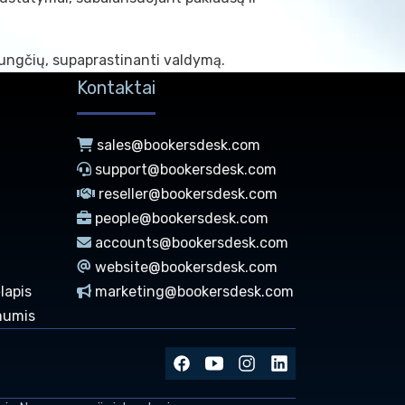
jungčių, supaprastinanti valdymą.
Kontaktai
sales@bookersdesk.com
support@bookersdesk.com
reseller@bookersdesk.com
people@bookersdesk.com
accounts@bookersdesk.com
website@bookersdesk.com
lapis
marketing@bookersdesk.com
mumis