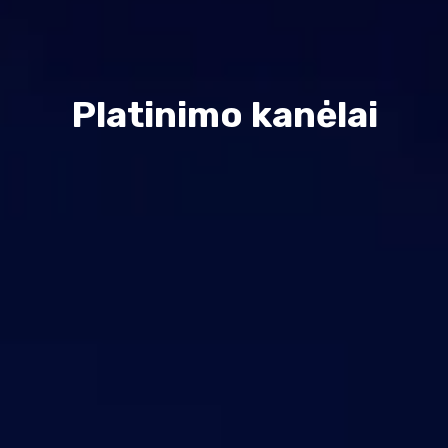
Susisiekite su mumis
Palaikymas
Platinimo kanėlai