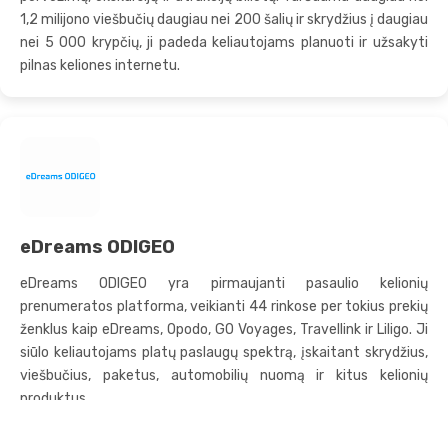
1,2 milijono viešbučių daugiau nei 200 šalių ir skrydžius į daugiau
nei 5 000 krypčių, ji padeda keliautojams planuoti ir užsakyti
pilnas keliones internetu.
eDreams ODIGEO
eDreams ODIGEO yra pirmaujanti pasaulio kelionių
prenumeratos platforma, veikianti 44 rinkose per tokius prekių
ženklus kaip eDreams, Opodo, GO Voyages, Travellink ir Liligo. Ji
siūlo keliautojams platų paslaugų spektrą, įskaitant skrydžius,
viešbučius, paketus, automobilių nuomą ir kitus kelionių
produktus.
Paslaugos