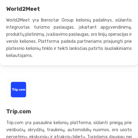
World2Meet
World2Meet yra Iberostar Group kelionių padalinys, siūlantis
integruotas turizmo paslaugas, įskaitant apgyvendinimą,
produktų platinimą, įvažiavimo paslaugas, oro linijų operacijas ir
verslo keliones. Platforma padeda partneriams prisijungti prie
platesnio kelionių tinklo ir teikti lanksčias patirtis šiuolaikiniams
keliautojams.
Trip.com
Trip.com yra pasaulinė kelionių platforma, siūlanti prieigą prie
viešbučių, skrydžių, traukinių, automobilių nuomos, oro uosto
pervežimų, ekskursijų ir atrakcijų bilietų. Turėdama daugiau nei