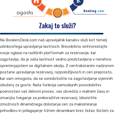
Zakaj to služi?
Na BookersDesk.com naš upravljalnik kanalov služi kot temelj
učinkovitega upravljanja lastnosti. Brezskrbno sinhronizirajte
svoje oglase na različnih platformah za rezervacije, kar
zagotavlja, da je vaša lastnost vedno predstavljena v nenehno
spreminjajočem se digitalnem okolju. Z centraliziranim nadzorom
postane upravljanje rezervacij, razpoložljivosti in cen preprosto,
kar vam omogoča, da se osredotočite na zagotavljanje izjemnih
izkušenj za goste. Naša funkcija samodejnih posodobitev
poenostavi vaš delovni proces, vas obvešča v realnem času in
zmanjša tveganje za prekoračitve rezervacij. Izkoristite
zmožnosti dinamičnega določanja cen za maksimiranje
prihodkov in prilagajanje tržnim dinamikam brez težav. Sistem za