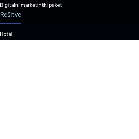
Digitalni marketinški paket
Rešitve
Hoteli
Hostli
Penzioni in gostišča
Hotel skupine
Počitniške nastanitve
GDS
Partnerstvo
Prodaja
Naši paketi
Posodobitve
Center za vire
Naši partnerji