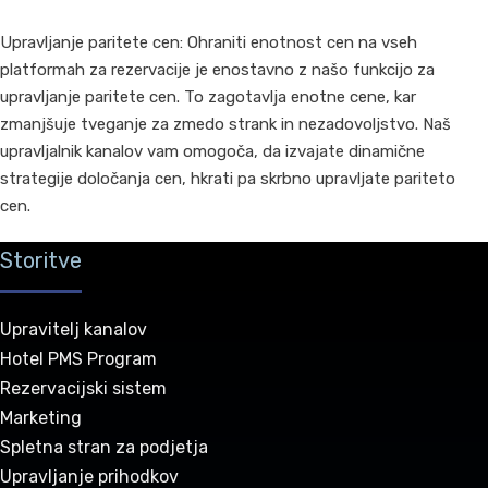
Upravljanje paritete cen: Ohraniti enotnost cen na vseh
platformah za rezervacije je enostavno z našo funkcijo za
upravljanje paritete cen. To zagotavlja enotne cene, kar
zmanjšuje tveganje za zmedo strank in nezadovoljstvo. Naš
upravljalnik kanalov vam omogoča, da izvajate dinamične
strategije določanja cen, hkrati pa skrbno upravljate pariteto
cen.
Storitve
Upravitelj kanalov
Hotel PMS Program
Rezervacijski sistem
Marketing
Spletna stran za podjetja
Upravljanje prihodkov