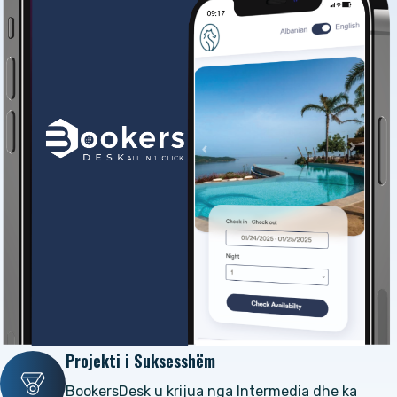
Projekti i Suksesshëm
BookersDesk u krijua nga Intermedia dhe ka