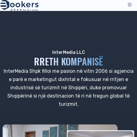
Shërbimet
Çmimet
Menaxhimi i Operacioneve
Zgjidhjet
InterMedia LLC
Channel Manager
RRETH KOMPANISË
Kanalet e Shpërndarjes
Vlerësime
InterMedia Shpk filloi me pasion në vitin 2006 si agjencia
Çmimet
Akomodimi
Burimet
e parë e marketingut dixhital e fokusuar në rritjen e
Mbështetje Teknike
Hotelet
industrisë së turizmit në Shqipëri, duke promovuar
Hostelet
Kompania
Shqipërinë si një destinacion të ri në tregun global të
turizmit.
Burimet & Mjetet
SQ
Menaxhimi i Rezervimeve
Hyrje
|
Kërkoni një Demo
Të Gjitha Burimet
PMS - Program Hoteli
Rreth Nesh
Mikpritja
Mjetet & Udhëzimet
Booking Engine
Rreth Nesh
B&B dhe Bujtina
Mbështetje për Klientët