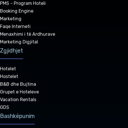
PMS - Program Hoteli
Booking Engine
Marketing
Faqe Interneti
Menaxhimi i të Ardhurave
Marketing Digjital
Zgjidhjet
Hotelet
Hostelet
B&B dhe Bujtina
Grupet e Hoteleve
Vacation Rentals
GDS
Bashkëpunim