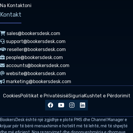
Na Kontaktoni
Kontakt
sales@bookersdesk.com
support@bookersdesk.com
reseller@bookersdesk.com
people@bookersdesk.com
accounts@bookersdesk.com
website@bookersdesk.com
marketing@bookersdesk.com
Cookies
Politikat e Privatësisë
Siguria
Kushtet e Përdorimit
BookersDesk
është një zgjidhje e plotë PMS dhe Channel Manager e
krijuar për të bërë menaxhimin e hotelit më të lehtë, më të shpejtë
dhe më efiçient. Nga rezervimet dhe disponueshmëria e dhomave