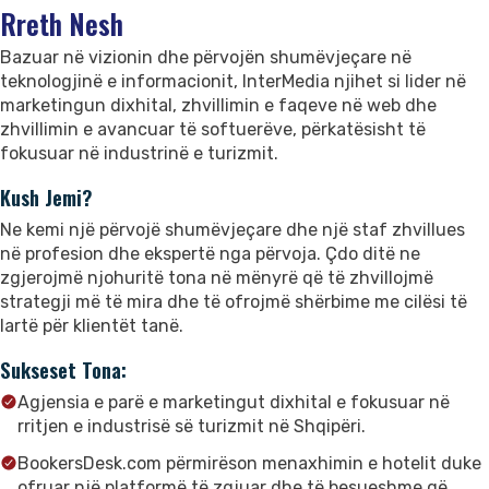
Rreth Nesh
Bazuar në vizionin dhe përvojën shumëvjeçare në
teknologjinë e informacionit, InterMedia njihet si lider në
marketingun dixhital, zhvillimin e faqeve në web dhe
zhvillimin e avancuar të softuerëve, përkatësisht të
fokusuar në industrinë e turizmit.
Kush Jemi?
Ne kemi një përvojë shumëvjeçare dhe një staf zhvillues
në profesion dhe ekspertë nga përvoja. Çdo ditë ne
zgjerojmë njohuritë tona në mënyrë që të zhvillojmë
strategji më të mira dhe të ofrojmë shërbime me cilësi të
lartë për klientët tanë.
Sukseset Tona:
Agjensia e parë e marketingut dixhital e fokusuar në
rritjen e industrisë së turizmit në Shqipëri.
BookersDesk.com përmirëson menaxhimin e hotelit duke
ofruar një platformë të zgjuar dhe të besueshme që