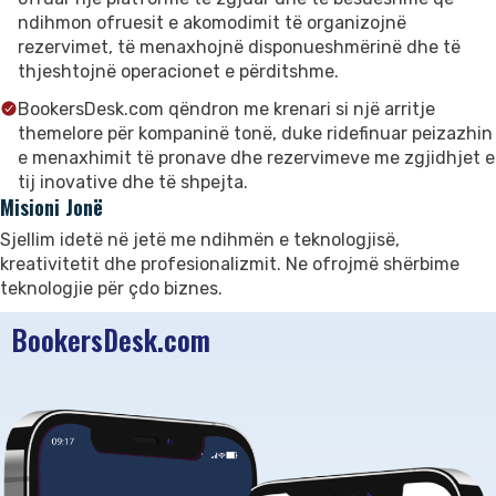
ndihmon ofruesit e akomodimit të organizojnë
rezervimet, të menaxhojnë disponueshmërinë dhe të
thjeshtojnë operacionet e përditshme.
BookersDesk.com qëndron me krenari si një arritje
themelore për kompaninë tonë, duke ridefinuar peizazhin
e menaxhimit të pronave dhe rezervimeve me zgjidhjet e
tij inovative dhe të shpejta.
Misioni Jonë
Sjellim idetë në jetë me ndihmën e teknologjisë,
kreativitetit dhe profesionalizmit. Ne ofrojmë shërbime
teknologjie për çdo biznes.
BookersDesk.com