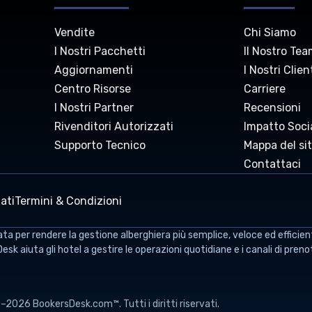
Vendite
Chi Siamo
I Nostri Pacchetti
Il Nostro Te
Aggiornamenti
I Nostri Clien
Centro Risorse
Carriere
I Nostri Partner
Recensioni
Rivenditori Autorizzati
Impatto Soci
Supporto Tecnico
Mappa del si
Contattaci
ati
Termini & Condizioni
per rendere la gestione alberghiera più semplice, veloce ed efficiente
sDesk aiuta gli hotel a gestire le operazioni quotidiane e i canali di pre
2026 BookersDesk.com™. Tutti i diritti riservati.