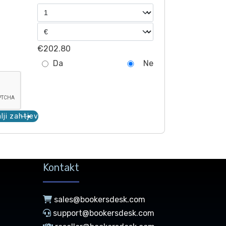
€202.80
Da
Ne
lji zahtjev
Kontakt
sales@bookersdesk.com
support@bookersdesk.com