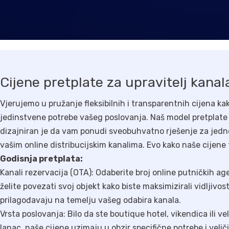
Cijene pretplate za upravitelj kanal
Vjerujemo u pružanje fleksibilnih i transparentnih cijena kak
jedinstvene potrebe vašeg poslovanja. Naš model pretplate 
dizajniran je da vam ponudi sveobuhvatno rješenje za jedn
vašim online distribucijskim kanalima. Evo kako naše cijene 
Godisnja pretplata:
Kanali rezervacija (OTA): Odaberite broj online putničkih ag
želite povezati svoj objekt kako biste maksimizirali vidljivos
prilagođavaju na temelju vašeg odabira kanala.
Vrsta poslovanja: Bilo da ste boutique hotel, vikendica ili ve
lanac, naše cijene uzimaju u obzir specifične potrebe i veli