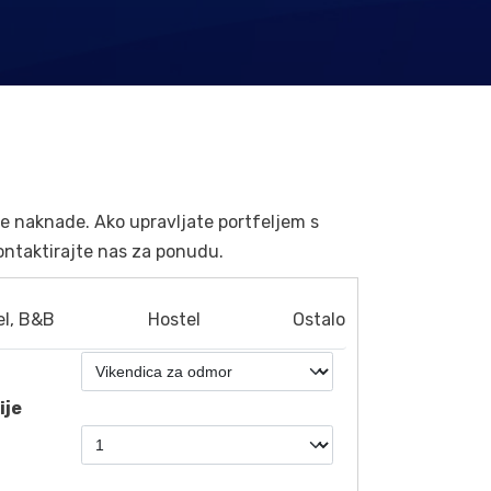
je naknade. Ako upravljate portfeljem s
ontaktirajte nas za ponudu.
el, B&B
Hostel
Ostalo
ije