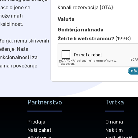
naše cijene se
Kanali rezervacija (OTA):
može imati
Valuta
ksibilnost.
Godišnja naknada
Želite li web stranicu?
(199€)
ađenja, nema skrivenih
ešenje: Naša
unkcionalnosti za
ijama i povećanje
Poša
Partnerstvo
Tvrtka
Prodaja
O nama
Naši paketi
Naš tim