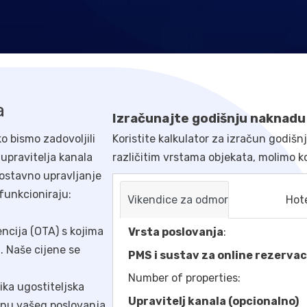
a
Izračunajte godišnju naknadu
o bismo zadovoljili
Koristite kalkulator za izračun godišn
upravitelja kanala
različitim vrstama objekata, molimo k
ostavno upravljanje
funkcioniraju:
Vikendice za odmor
Hot
encija (OTA) s kojima
Vrsta poslovanja
:
t. Naše cijene se
PMS i sustav za online rezervac
Number of properties:
lika ugostiteljska
Upravitelj kanala (opcionalno)
činu vašeg poslovanja.