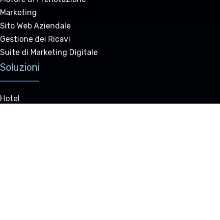
Marketing
Sito Web Aziendale
Gestione dei Ricavi
Suite di Marketing Digitale
Soluzioni
Hotel
Ostelli
B&B e Locande
Gruppi Alberghieri
Affitti Vacanze
GDS
Partnership
Vendite