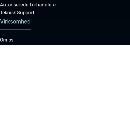
Autoriserede forhandlere
Teknisk Support
Virksomhed
Om os
Vores team
Vore kunder
Karrierer
Anmeldelser
Social Indvirkning
Sideoversigt
Kontakt os
Kontakt
sales@bookersdesk.com
support@bookersdesk.com